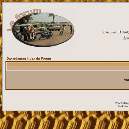
Accueil
FA
P
Dakardantan Index du Forum
Auc
Powered by
Traduction