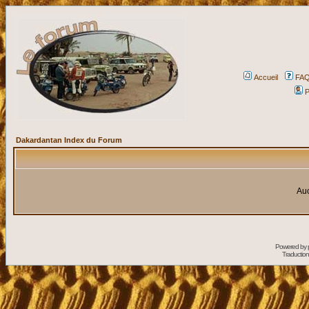
Accueil
FA
P
Dakardantan Index du Forum
Auc
Powered by
Traduction