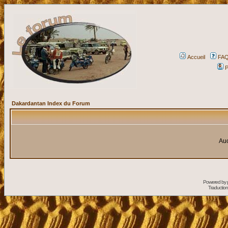
Accueil
FA
P
Dakardantan Index du Forum
Auc
Powered by
Traduction