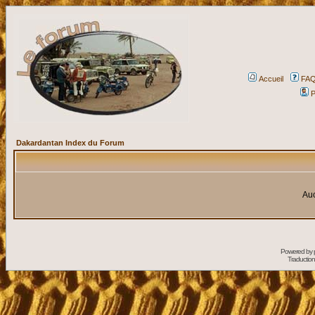
Accueil
FA
P
Dakardantan Index du Forum
Auc
Powered by
Traduction