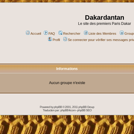
Dakardantan
Le site des premiers Paris Dakar
Accueil
FAQ
Rechercher
Liste des Membres
Groupe
Profil
Se connecter pour vérifier ses messages pri
Informations
Aucun groupe n'existe
Powered by
phpBB
© 2001, 2011 phpBB Group
Traduction par :
phpBB-fr.com
-
phpBB SEO