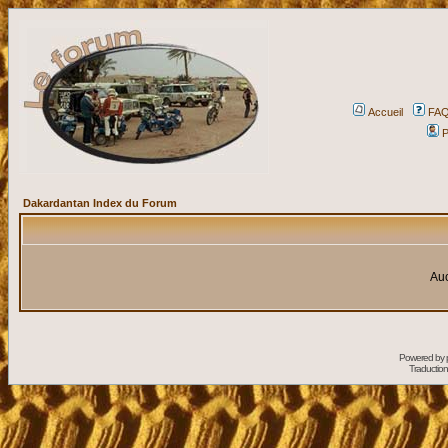
Accueil
FA
P
Dakardantan Index du Forum
Auc
Powered by
Traduction