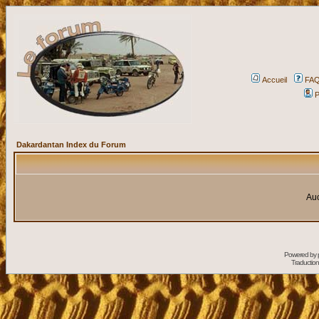
Accueil
FA
P
Dakardantan Index du Forum
Auc
Powered by
Traduction