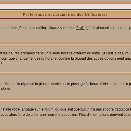
Préférences et paramètres des Utilisateurs
e données. Pour les modifier, cliquez sur le lien
Profil
(généralement en haut des pa
 les heures affichées dans un fuseau horaire différent du votre. Si c'est le cas, vo
 noter que changer le fuseau horaire, comme la plupart des autres options peut uniq
 !
 différente, la réponse la plus probable est le passage à l'heure d'été. le forum n'a
 réelle.
 installé votre langage sur le forum, ou que soit quelqu'un n'a pas encore traduit c
z-vous alors libre de créer une nouvelle traduction. Plus d'informations peuvent être