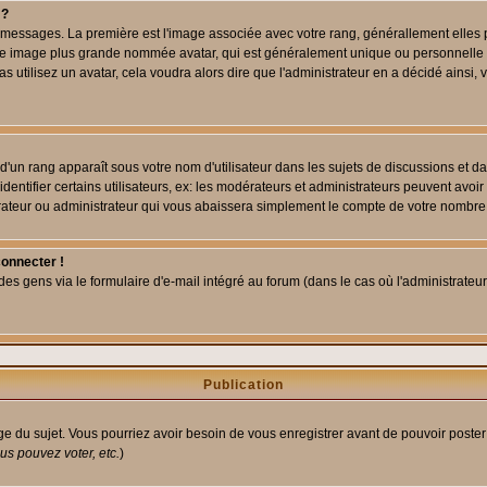
 ?
des messages. La première est l'image associée avec votre rang, générallement elle
 une image plus grande nommée avatar, qui est généralement unique ou personnelle à c
as utilisez un avatar, cela voudra alors dire que l'administrateur en a décidé ains
d'un rang apparaît sous votre nom d'utilisateur dans les sujets de discussions et dans
tifier certains utilisateurs, ex: les modérateurs et administrateurs peuvent avoir u
rateur ou administrateur qui vous abaissera simplement le compte de votre nombre
connecter !
 gens via le formulaire d'e-mail intégré au forum (dans le cas où l'administrateur aur
Publication
age du sujet. Vous pourriez avoir besoin de vous enregistrer avant de pouvoir poster
s pouvez voter, etc.
)