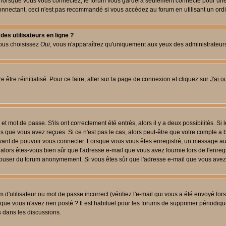
lorsque vous vous connectez, le forum vous gardera seulement connecté pour une pé
nectant, ceci n'est pas recommandé si vous accédez au forum en utilisant un ordinat
es utilisateurs en ligne ?
vous choisissez
Oui
, vous n'apparaîtrez qu'uniquement aux yeux des administrateur
 être réinitialisé. Pour ce faire, aller sur la page de connexion et cliquez sur
J'ai 
t mot de passe. S'ils ont correctement été entrés, alors il y a deux possibilités. Si
s que vous avez reçues. Si ce n'est pas le cas, alors peut-être que votre compte a 
avant de pouvoir vous connecter. Lorsque vous vous êtes enregistré, un message aur
u, alors êtes-vous bien sûr que l'adresse e-mail que vous avez fournie lors de l'enreg
s abuser du forum anonymement. Si vous êtes sûr que l'adresse e-mail que vous avez f
d'utilisateur ou mot de passe incorrect (vérifiez l'e-mail qui vous a été envoyé lo
que vous n'avez rien posté ? Il est habituel pour les forums de supprimer périodique
 dans les discussions.