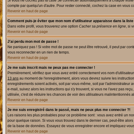
Si vous ne cochez pas la case
Se connecter automatiquement à chaque visite
compte par quelqu'un d'autre. Pour rester connecté, cochez la case en vous con
Revenir en haut de page
Comment puis-je éviter que mon nom d'utilisateur apparaisse dans la liste d
Dans votre profil, vous trouverez une option
Cacher sa présence en ligne
, si 
Revenir en haut de page
J'ai perdu mon mot de passe !
Ne paniquez pas ! Si votre mot de passe ne peut être retrouvé, il peut par contre
vous reconnecter en un rien de temps.
Revenir en haut de page
Je me suis inscrit mais ne peux pas me connecter !
Premièrement, vérifiez que vous avez entré correctement vos nom d'utilisateur e
13 ans
au moment de l'enregistrement, alors vous devrez suivre les instruction
enregistrements soient activés, soit par vous-même, soit par l'administrateur 
e-mail, suivez alors les instructions qui s'y trouvent, si vous ne l'avez pas reç
utilisée, c'est de réduire les chances de voir des utilisateurs malintentionné
Revenir en haut de page
Je me suis enregistré dans le passé, mais ne peux plus me connecter ?!
Les raisons les plus probables pour ce problème sont : vous avez entré un nom 
pour quelque raison. Si vous vous trouvez dans le dernier cas, peut-être alors 
de la base de données. Essayez de vous enregistrer encore et impliquez-vous
Revenir en haut de page