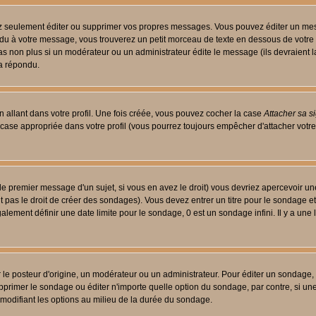
 seulement éditer ou supprimer vos propres messages. Vous pouvez éditer un messa
 à votre message, vous trouverez un petit morceau de texte en dessous de votre me
 pas non plus si un modérateur ou un administrateur édite le message (ils devraient l
 a répondu.
 allant dans votre profil. Une fois créée, vous pouvez cocher la case
Attacher sa s
case appropriée dans votre profil (vous pourrez toujours empêcher d'attacher votre
le premier message d'un sujet, si vous en avez le droit) vous devriez apercevoir un
 pas le droit de créer des sondages). Vous devez entrer un titre pour le sondage e
lement définir une date limite pour le sondage, 0 est un sondage infini. Il y a une l
osteur d'origine, un modérateur ou un administrateur. Pour éditer un sondage, cli
primer le sondage ou éditer n'importe quelle option du sondage, par contre, si un
 modifiant les options au milieu de la durée du sondage.