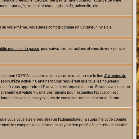
riode préétablie. Ceci permet d'éviter une utilisation abusive de votre
eur partagé, ex : bibliothèque, cybercafé, université, etc.
s ou vous-même. Vous serez compté comme un utilisateur invisible.
oublié mon mot de passe
, puis suivez les instructions et vous devriez pouvoir
 le support COPPA est activé et que vous avez cliqué sur le lien
J'ai moins de
besoin d'être activé ? Certains forums requièrent que tous les nouveaux
ait dû vous apprendre si l'activation est requise ou non. Si vous avez reçu un
istrement est valide ? L'une des raisons pour lesquelles l'activation est
ournie est valide, essayez alors de contacter l'administrateur du forum.
rsque vous vous êtes enregistré) ou l'administrateur a supprimé votre compte
ment les comptes des utilisateurs n'ayant rien posté afin de réduire la taille