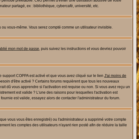
riode préétablie. Ceci permet d'éviter une utilisation abusive de votre
eur partagé, ex : bibliothèque, cybercafé, université, etc.
s ou vous-même. Vous serez compté comme un utilisateur invisible.
oublié mon mot de passe
, puis suivez les instructions et vous devriez pouvoir
 le support COPPA est activé et que vous avez cliqué sur le lien
J'ai moins de
besoin d'être activé ? Certains forums requièrent que tous les nouveaux
ait dû vous apprendre si l'activation est requise ou non. Si vous avez reçu un
istrement est valide ? L'une des raisons pour lesquelles l'activation est
ournie est valide, essayez alors de contacter l'administrateur du forum.
rsque vous vous êtes enregistré) ou l'administrateur a supprimé votre compte
ment les comptes des utilisateurs n'ayant rien posté afin de réduire la taille