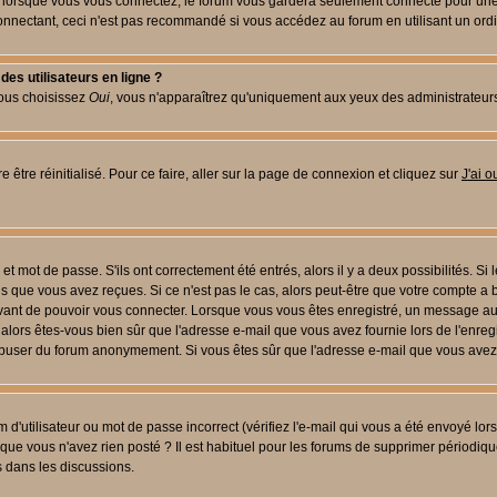
lorsque vous vous connectez, le forum vous gardera seulement connecté pour une pé
nectant, ceci n'est pas recommandé si vous accédez au forum en utilisant un ordinat
es utilisateurs en ligne ?
vous choisissez
Oui
, vous n'apparaîtrez qu'uniquement aux yeux des administrateur
 être réinitialisé. Pour ce faire, aller sur la page de connexion et cliquez sur
J'ai 
t mot de passe. S'ils ont correctement été entrés, alors il y a deux possibilités. Si
s que vous avez reçues. Si ce n'est pas le cas, alors peut-être que votre compte a 
avant de pouvoir vous connecter. Lorsque vous vous êtes enregistré, un message aur
u, alors êtes-vous bien sûr que l'adresse e-mail que vous avez fournie lors de l'enreg
s abuser du forum anonymement. Si vous êtes sûr que l'adresse e-mail que vous avez f
d'utilisateur ou mot de passe incorrect (vérifiez l'e-mail qui vous a été envoyé lo
que vous n'avez rien posté ? Il est habituel pour les forums de supprimer périodique
 dans les discussions.