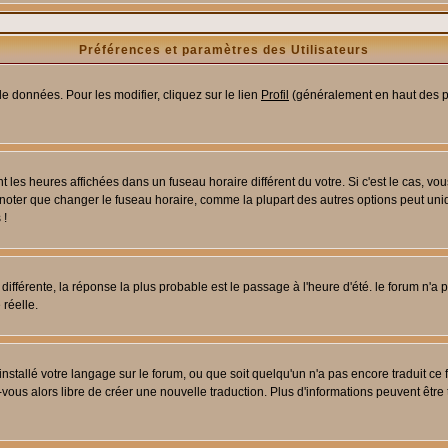
Préférences et paramètres des Utilisateurs
e données. Pour les modifier, cliquez sur le lien
Profil
(généralement en haut des pa
 les heures affichées dans un fuseau horaire différent du votre. Si c'est le cas, vo
 noter que changer le fuseau horaire, comme la plupart des autres options peut uniq
 !
 différente, la réponse la plus probable est le passage à l'heure d'été. le forum n'a
 réelle.
 installé votre langage sur le forum, ou que soit quelqu'un n'a pas encore traduit c
z-vous alors libre de créer une nouvelle traduction. Plus d'informations peuvent être