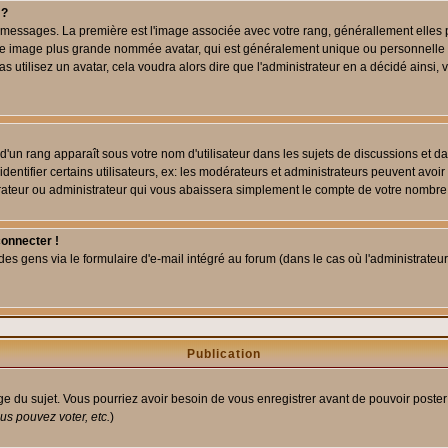
 ?
des messages. La première est l'image associée avec votre rang, générallement elle
 une image plus grande nommée avatar, qui est généralement unique ou personnelle à c
as utilisez un avatar, cela voudra alors dire que l'administrateur en a décidé ains
d'un rang apparaît sous votre nom d'utilisateur dans les sujets de discussions et dans
tifier certains utilisateurs, ex: les modérateurs et administrateurs peuvent avoir u
rateur ou administrateur qui vous abaissera simplement le compte de votre nombre
connecter !
 gens via le formulaire d'e-mail intégré au forum (dans le cas où l'administrateur aur
Publication
age du sujet. Vous pourriez avoir besoin de vous enregistrer avant de pouvoir poster
s pouvez voter, etc.
)