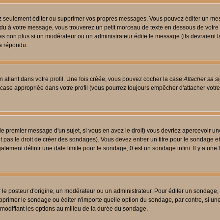
 seulement éditer ou supprimer vos propres messages. Vous pouvez éditer un messa
 à votre message, vous trouverez un petit morceau de texte en dessous de votre me
 pas non plus si un modérateur ou un administrateur édite le message (ils devraient l
 a répondu.
 allant dans votre profil. Une fois créée, vous pouvez cocher la case
Attacher sa s
case appropriée dans votre profil (vous pourrez toujours empêcher d'attacher votre
le premier message d'un sujet, si vous en avez le droit) vous devriez apercevoir un
 pas le droit de créer des sondages). Vous devez entrer un titre pour le sondage e
lement définir une date limite pour le sondage, 0 est un sondage infini. Il y a une l
osteur d'origine, un modérateur ou un administrateur. Pour éditer un sondage, cli
primer le sondage ou éditer n'importe quelle option du sondage, par contre, si un
 modifiant les options au milieu de la durée du sondage.