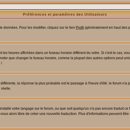
Préférences et paramètres des Utilisateurs
e données. Pour les modifier, cliquez sur le lien
Profil
(généralement en haut des pa
 les heures affichées dans un fuseau horaire différent du votre. Si c'est le cas, vo
 noter que changer le fuseau horaire, comme la plupart des autres options peut uniq
 !
 différente, la réponse la plus probable est le passage à l'heure d'été. le forum n'a
 réelle.
 installé votre langage sur le forum, ou que soit quelqu'un n'a pas encore traduit c
z-vous alors libre de créer une nouvelle traduction. Plus d'informations peuvent être