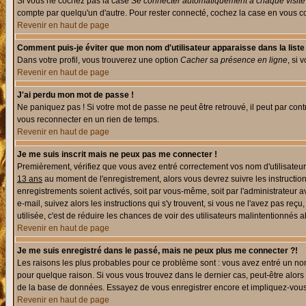
Si vous ne cochez pas la case
Se connecter automatiquement à chaque visite
compte par quelqu'un d'autre. Pour rester connecté, cochez la case en vous con
Revenir en haut de page
Comment puis-je éviter que mon nom d'utilisateur apparaisse dans la liste d
Dans votre profil, vous trouverez une option
Cacher sa présence en ligne
, si 
Revenir en haut de page
J'ai perdu mon mot de passe !
Ne paniquez pas ! Si votre mot de passe ne peut être retrouvé, il peut par contre
vous reconnecter en un rien de temps.
Revenir en haut de page
Je me suis inscrit mais ne peux pas me connecter !
Premièrement, vérifiez que vous avez entré correctement vos nom d'utilisateur e
13 ans
au moment de l'enregistrement, alors vous devrez suivre les instruction
enregistrements soient activés, soit par vous-même, soit par l'administrateur 
e-mail, suivez alors les instructions qui s'y trouvent, si vous ne l'avez pas reç
utilisée, c'est de réduire les chances de voir des utilisateurs malintentionné
Revenir en haut de page
Je me suis enregistré dans le passé, mais ne peux plus me connecter ?!
Les raisons les plus probables pour ce problème sont : vous avez entré un nom 
pour quelque raison. Si vous vous trouvez dans le dernier cas, peut-être alors 
de la base de données. Essayez de vous enregistrer encore et impliquez-vous
Revenir en haut de page