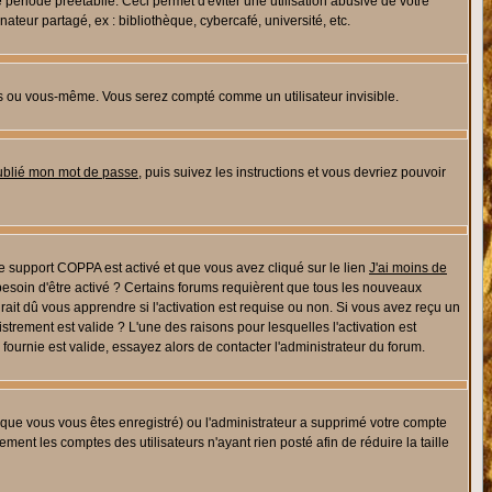
riode préétablie. Ceci permet d'éviter une utilisation abusive de votre
eur partagé, ex : bibliothèque, cybercafé, université, etc.
s ou vous-même. Vous serez compté comme un utilisateur invisible.
oublié mon mot de passe
, puis suivez les instructions et vous devriez pouvoir
 le support COPPA est activé et que vous avez cliqué sur le lien
J'ai moins de
besoin d'être activé ? Certains forums requièrent que tous les nouveaux
ait dû vous apprendre si l'activation est requise ou non. Si vous avez reçu un
istrement est valide ? L'une des raisons pour lesquelles l'activation est
ournie est valide, essayez alors de contacter l'administrateur du forum.
rsque vous vous êtes enregistré) ou l'administrateur a supprimé votre compte
ment les comptes des utilisateurs n'ayant rien posté afin de réduire la taille