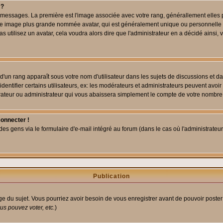
 ?
des messages. La première est l'image associée avec votre rang, générallement elle
 une image plus grande nommée avatar, qui est généralement unique ou personnelle à c
as utilisez un avatar, cela voudra alors dire que l'administrateur en a décidé ains
d'un rang apparaît sous votre nom d'utilisateur dans les sujets de discussions et dans
tifier certains utilisateurs, ex: les modérateurs et administrateurs peuvent avoir u
rateur ou administrateur qui vous abaissera simplement le compte de votre nombre
connecter !
 gens via le formulaire d'e-mail intégré au forum (dans le cas où l'administrateur aur
Publication
age du sujet. Vous pourriez avoir besoin de vous enregistrer avant de pouvoir poster
s pouvez voter, etc.
)