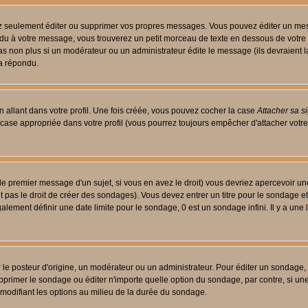
 seulement éditer ou supprimer vos propres messages. Vous pouvez éditer un messa
 à votre message, vous trouverez un petit morceau de texte en dessous de votre me
 pas non plus si un modérateur ou un administrateur édite le message (ils devraient l
 a répondu.
 allant dans votre profil. Une fois créée, vous pouvez cocher la case
Attacher sa s
case appropriée dans votre profil (vous pourrez toujours empêcher d'attacher votre
le premier message d'un sujet, si vous en avez le droit) vous devriez apercevoir un
 pas le droit de créer des sondages). Vous devez entrer un titre pour le sondage e
lement définir une date limite pour le sondage, 0 est un sondage infini. Il y a une l
osteur d'origine, un modérateur ou un administrateur. Pour éditer un sondage, cli
primer le sondage ou éditer n'importe quelle option du sondage, par contre, si un
 modifiant les options au milieu de la durée du sondage.