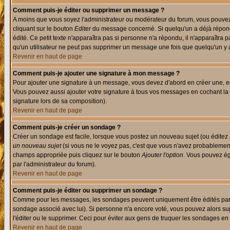
Comment puis-je éditer ou supprimer un message ?
A moins que vous soyez l'administrateur ou modérateur du forum, vous pouvez
cliquant sur le bouton
Editer
du message concerné. Si quelqu'un a déjà répondu
édité. Ce petit texte n'apparaîtra pas si personne n'a répondu, il n'apparaîtra
qu'un utilisateur ne peut pas supprimer un message une fois que quelqu'un y
Revenir en haut de page
Comment puis-je ajouter une signature à mon message ?
Pour ajouter une signature à un message, vous devez d'abord en créer une, en
Vous pouvez aussi ajouter votre signature à tous vos messages en cochant la 
signature lors de sa composition).
Revenir en haut de page
Comment puis-je créer un sondage ?
Créer un sondage est facile, lorsque vous postez un nouveau sujet (ou éditez 
un nouveau sujet
(si vous ne le voyez pas, c'est que vous n'avez probablement
champs appropriée puis cliquez sur le bouton
Ajouter l'option
. Vous pouvez éga
par l'administrateur du forum).
Revenir en haut de page
Comment puis-je éditer ou supprimer un sondage ?
Comme pour les messages, les sondages peuvent uniquement être édités par le p
sondage associé avec lui). Si personne n'a encore voté, vous pouvez alors sup
l'éditer ou le supprimer. Ceci pour éviter aux gens de truquer les sondages en
Revenir en haut de page