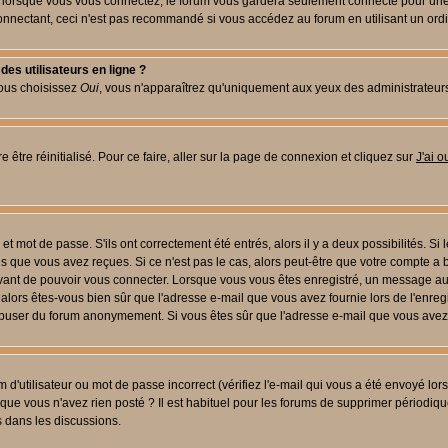
lorsque vous vous connectez, le forum vous gardera seulement connecté pour une pé
nectant, ceci n'est pas recommandé si vous accédez au forum en utilisant un ordinat
es utilisateurs en ligne ?
vous choisissez
Oui
, vous n'apparaîtrez qu'uniquement aux yeux des administrateur
 être réinitialisé. Pour ce faire, aller sur la page de connexion et cliquez sur
J'ai 
t mot de passe. S'ils ont correctement été entrés, alors il y a deux possibilités. Si
s que vous avez reçues. Si ce n'est pas le cas, alors peut-être que votre compte a 
avant de pouvoir vous connecter. Lorsque vous vous êtes enregistré, un message aur
u, alors êtes-vous bien sûr que l'adresse e-mail que vous avez fournie lors de l'enreg
s abuser du forum anonymement. Si vous êtes sûr que l'adresse e-mail que vous avez f
d'utilisateur ou mot de passe incorrect (vérifiez l'e-mail qui vous a été envoyé lo
que vous n'avez rien posté ? Il est habituel pour les forums de supprimer périodique
 dans les discussions.