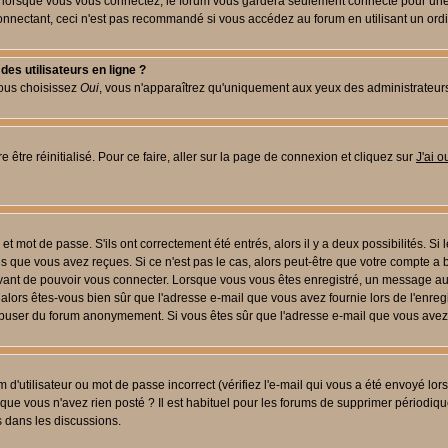
lorsque vous vous connectez, le forum vous gardera seulement connecté pour une pé
nectant, ceci n'est pas recommandé si vous accédez au forum en utilisant un ordinat
es utilisateurs en ligne ?
vous choisissez
Oui
, vous n'apparaîtrez qu'uniquement aux yeux des administrateur
 être réinitialisé. Pour ce faire, aller sur la page de connexion et cliquez sur
J'ai 
t mot de passe. S'ils ont correctement été entrés, alors il y a deux possibilités. Si
s que vous avez reçues. Si ce n'est pas le cas, alors peut-être que votre compte a 
avant de pouvoir vous connecter. Lorsque vous vous êtes enregistré, un message aur
u, alors êtes-vous bien sûr que l'adresse e-mail que vous avez fournie lors de l'enreg
s abuser du forum anonymement. Si vous êtes sûr que l'adresse e-mail que vous avez f
d'utilisateur ou mot de passe incorrect (vérifiez l'e-mail qui vous a été envoyé lo
que vous n'avez rien posté ? Il est habituel pour les forums de supprimer périodique
 dans les discussions.