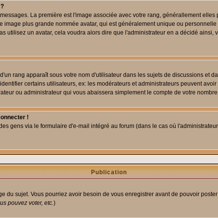
 ?
des messages. La première est l'image associée avec votre rang, générallement elle
 une image plus grande nommée avatar, qui est généralement unique ou personnelle à c
as utilisez un avatar, cela voudra alors dire que l'administrateur en a décidé ains
d'un rang apparaît sous votre nom d'utilisateur dans les sujets de discussions et dans
tifier certains utilisateurs, ex: les modérateurs et administrateurs peuvent avoir u
rateur ou administrateur qui vous abaissera simplement le compte de votre nombre
connecter !
 gens via le formulaire d'e-mail intégré au forum (dans le cas où l'administrateur aur
Publication
age du sujet. Vous pourriez avoir besoin de vous enregistrer avant de pouvoir poster
s pouvez voter, etc.
)