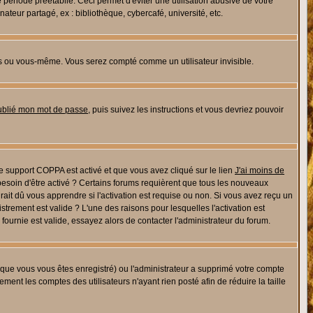
riode préétablie. Ceci permet d'éviter une utilisation abusive de votre
eur partagé, ex : bibliothèque, cybercafé, université, etc.
s ou vous-même. Vous serez compté comme un utilisateur invisible.
oublié mon mot de passe
, puis suivez les instructions et vous devriez pouvoir
 le support COPPA est activé et que vous avez cliqué sur le lien
J'ai moins de
besoin d'être activé ? Certains forums requièrent que tous les nouveaux
ait dû vous apprendre si l'activation est requise ou non. Si vous avez reçu un
istrement est valide ? L'une des raisons pour lesquelles l'activation est
ournie est valide, essayez alors de contacter l'administrateur du forum.
rsque vous vous êtes enregistré) ou l'administrateur a supprimé votre compte
ment les comptes des utilisateurs n'ayant rien posté afin de réduire la taille