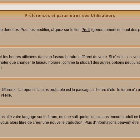
Préférences et paramètres des Utilisateurs
e données. Pour les modifier, cliquez sur le lien
Profil
(généralement en haut des pa
 les heures affichées dans un fuseau horaire différent du votre. Si c'est le cas, vo
 noter que changer le fuseau horaire, comme la plupart des autres options peut uniq
 !
 différente, la réponse la plus probable est le passage à l'heure d'été. le forum n'a
 réelle.
 installé votre langage sur le forum, ou que soit quelqu'un n'a pas encore traduit c
z-vous alors libre de créer une nouvelle traduction. Plus d'informations peuvent être