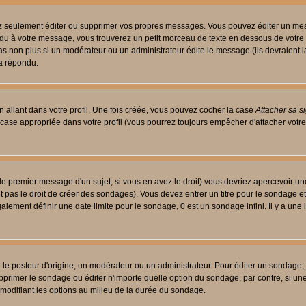
 seulement éditer ou supprimer vos propres messages. Vous pouvez éditer un messa
 à votre message, vous trouverez un petit morceau de texte en dessous de votre me
 pas non plus si un modérateur ou un administrateur édite le message (ils devraient l
 a répondu.
 allant dans votre profil. Une fois créée, vous pouvez cocher la case
Attacher sa s
case appropriée dans votre profil (vous pourrez toujours empêcher d'attacher votre
le premier message d'un sujet, si vous en avez le droit) vous devriez apercevoir un
 pas le droit de créer des sondages). Vous devez entrer un titre pour le sondage e
lement définir une date limite pour le sondage, 0 est un sondage infini. Il y a une l
osteur d'origine, un modérateur ou un administrateur. Pour éditer un sondage, cli
primer le sondage ou éditer n'importe quelle option du sondage, par contre, si un
 modifiant les options au milieu de la durée du sondage.