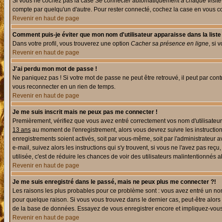
Si vous ne cochez pas la case
Se connecter automatiquement à chaque visite
compte par quelqu'un d'autre. Pour rester connecté, cochez la case en vous con
Revenir en haut de page
Comment puis-je éviter que mon nom d'utilisateur apparaisse dans la liste d
Dans votre profil, vous trouverez une option
Cacher sa présence en ligne
, si 
Revenir en haut de page
J'ai perdu mon mot de passe !
Ne paniquez pas ! Si votre mot de passe ne peut être retrouvé, il peut par contre
vous reconnecter en un rien de temps.
Revenir en haut de page
Je me suis inscrit mais ne peux pas me connecter !
Premièrement, vérifiez que vous avez entré correctement vos nom d'utilisateur e
13 ans
au moment de l'enregistrement, alors vous devrez suivre les instruction
enregistrements soient activés, soit par vous-même, soit par l'administrateur 
e-mail, suivez alors les instructions qui s'y trouvent, si vous ne l'avez pas reç
utilisée, c'est de réduire les chances de voir des utilisateurs malintentionné
Revenir en haut de page
Je me suis enregistré dans le passé, mais ne peux plus me connecter ?!
Les raisons les plus probables pour ce problème sont : vous avez entré un nom 
pour quelque raison. Si vous vous trouvez dans le dernier cas, peut-être alors 
de la base de données. Essayez de vous enregistrer encore et impliquez-vous
Revenir en haut de page