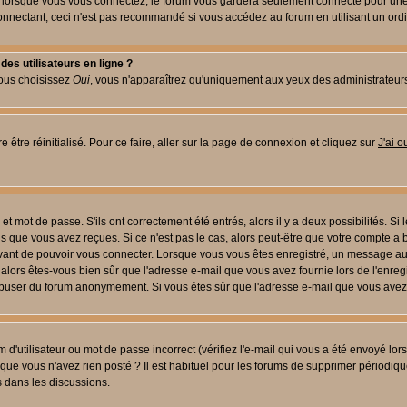
lorsque vous vous connectez, le forum vous gardera seulement connecté pour une pé
nectant, ceci n'est pas recommandé si vous accédez au forum en utilisant un ordinat
es utilisateurs en ligne ?
vous choisissez
Oui
, vous n'apparaîtrez qu'uniquement aux yeux des administrateur
 être réinitialisé. Pour ce faire, aller sur la page de connexion et cliquez sur
J'ai 
t mot de passe. S'ils ont correctement été entrés, alors il y a deux possibilités. Si
s que vous avez reçues. Si ce n'est pas le cas, alors peut-être que votre compte a 
avant de pouvoir vous connecter. Lorsque vous vous êtes enregistré, un message aur
u, alors êtes-vous bien sûr que l'adresse e-mail que vous avez fournie lors de l'enreg
s abuser du forum anonymement. Si vous êtes sûr que l'adresse e-mail que vous avez f
d'utilisateur ou mot de passe incorrect (vérifiez l'e-mail qui vous a été envoyé lo
que vous n'avez rien posté ? Il est habituel pour les forums de supprimer périodique
 dans les discussions.