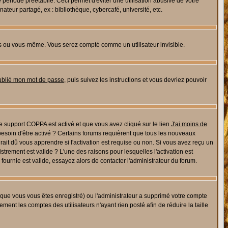
riode préétablie. Ceci permet d'éviter une utilisation abusive de votre
eur partagé, ex : bibliothèque, cybercafé, université, etc.
s ou vous-même. Vous serez compté comme un utilisateur invisible.
oublié mon mot de passe
, puis suivez les instructions et vous devriez pouvoir
 le support COPPA est activé et que vous avez cliqué sur le lien
J'ai moins de
besoin d'être activé ? Certains forums requièrent que tous les nouveaux
ait dû vous apprendre si l'activation est requise ou non. Si vous avez reçu un
istrement est valide ? L'une des raisons pour lesquelles l'activation est
ournie est valide, essayez alors de contacter l'administrateur du forum.
rsque vous vous êtes enregistré) ou l'administrateur a supprimé votre compte
ment les comptes des utilisateurs n'ayant rien posté afin de réduire la taille