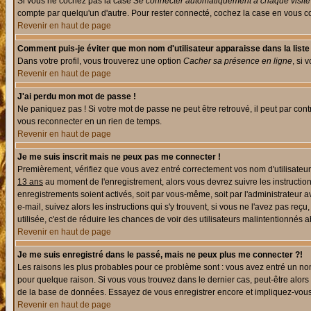
Si vous ne cochez pas la case
Se connecter automatiquement à chaque visite
compte par quelqu'un d'autre. Pour rester connecté, cochez la case en vous con
Revenir en haut de page
Comment puis-je éviter que mon nom d'utilisateur apparaisse dans la liste d
Dans votre profil, vous trouverez une option
Cacher sa présence en ligne
, si 
Revenir en haut de page
J'ai perdu mon mot de passe !
Ne paniquez pas ! Si votre mot de passe ne peut être retrouvé, il peut par contre
vous reconnecter en un rien de temps.
Revenir en haut de page
Je me suis inscrit mais ne peux pas me connecter !
Premièrement, vérifiez que vous avez entré correctement vos nom d'utilisateur e
13 ans
au moment de l'enregistrement, alors vous devrez suivre les instruction
enregistrements soient activés, soit par vous-même, soit par l'administrateur 
e-mail, suivez alors les instructions qui s'y trouvent, si vous ne l'avez pas reç
utilisée, c'est de réduire les chances de voir des utilisateurs malintentionné
Revenir en haut de page
Je me suis enregistré dans le passé, mais ne peux plus me connecter ?!
Les raisons les plus probables pour ce problème sont : vous avez entré un nom 
pour quelque raison. Si vous vous trouvez dans le dernier cas, peut-être alors 
de la base de données. Essayez de vous enregistrer encore et impliquez-vous
Revenir en haut de page