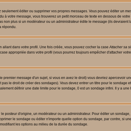
 seulement éditer ou supprimer vos propres messages. Vous pouvez éditer un messa
 à votre message, vous trouverez un petit morceau de texte en dessous de votre me
 pas non plus si un modérateur ou un administrateur édite le message (ils devraient l
 a répondu.
 allant dans votre profil. Une fois créée, vous pouvez cocher la case
Attacher sa s
case appropriée dans votre profil (vous pourrez toujours empêcher d'attacher votre
le premier message d'un sujet, si vous en avez le droit) vous devriez apercevoir un
 pas le droit de créer des sondages). Vous devez entrer un titre pour le sondage e
lement définir une date limite pour le sondage, 0 est un sondage infini. Il y a une l
osteur d'origine, un modérateur ou un administrateur. Pour éditer un sondage, cli
primer le sondage ou éditer n'importe quelle option du sondage, par contre, si un
 modifiant les options au milieu de la durée du sondage.