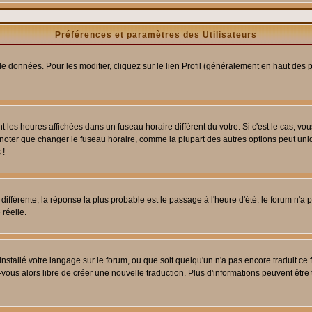
Préférences et paramètres des Utilisateurs
e données. Pour les modifier, cliquez sur le lien
Profil
(généralement en haut des pa
 les heures affichées dans un fuseau horaire différent du votre. Si c'est le cas, vo
 noter que changer le fuseau horaire, comme la plupart des autres options peut uniq
 !
 différente, la réponse la plus probable est le passage à l'heure d'été. le forum n'a
 réelle.
 installé votre langage sur le forum, ou que soit quelqu'un n'a pas encore traduit c
z-vous alors libre de créer une nouvelle traduction. Plus d'informations peuvent être