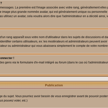
 ?
des messages. La première est l'image associée avec votre rang, générallement elle
 une image plus grande nommée avatar, qui est généralement unique ou personnelle à c
as utilisez un avatar, cela voudra alors dire que l'administrateur en a décidé ains
d'un rang apparaît sous votre nom d'utilisateur dans les sujets de discussions et dans
tifier certains utilisateurs, ex: les modérateurs et administrateurs peuvent avoir u
rateur ou administrateur qui vous abaissera simplement le compte de votre nombre
connecter !
 gens via le formulaire d'e-mail intégré au forum (dans le cas où l'administrateur aur
Publication
age du sujet. Vous pourriez avoir besoin de vous enregistrer avant de pouvoir poster
s pouvez voter, etc.
)