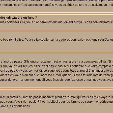
lorsque vous vous connectez, le forum vous gardera seulement connecté pour une pé
nectant, ceci n'est pas recommandé si vous accédez au forum en utilisant un ordinat
es utilisateurs en ligne ?
vous choisissez
Oui
, vous n'apparaîtrez qu'uniquement aux yeux des administrateur
 être réinitialisé. Pour ce faire, aller sur la page de connexion et cliquez sur
J'ai 
t mot de passe. S'ils ont correctement été entrés, alors il y a deux possibilités. Si
s que vous avez reçues. Si ce n'est pas le cas, alors peut-être que votre compte a 
avant de pouvoir vous connecter. Lorsque vous vous êtes enregistré, un message aur
u, alors êtes-vous bien sûr que l'adresse e-mail que vous avez fournie lors de l'enreg
s abuser du forum anonymement. Si vous êtes sûr que l'adresse e-mail que vous avez f
d'utilisateur ou mot de passe incorrect (vérifiez l'e-mail qui vous a été envoyé lo
que vous n'avez rien posté ? Il est habituel pour les forums de supprimer périodique
 dans les discussions.