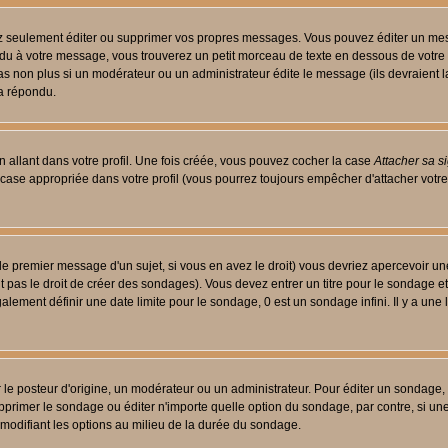
 seulement éditer ou supprimer vos propres messages. Vous pouvez éditer un messa
 à votre message, vous trouverez un petit morceau de texte en dessous de votre me
 pas non plus si un modérateur ou un administrateur édite le message (ils devraient l
 a répondu.
 allant dans votre profil. Une fois créée, vous pouvez cocher la case
Attacher sa s
case appropriée dans votre profil (vous pourrez toujours empêcher d'attacher votre
le premier message d'un sujet, si vous en avez le droit) vous devriez apercevoir un
 pas le droit de créer des sondages). Vous devez entrer un titre pour le sondage e
lement définir une date limite pour le sondage, 0 est un sondage infini. Il y a une l
osteur d'origine, un modérateur ou un administrateur. Pour éditer un sondage, cli
primer le sondage ou éditer n'importe quelle option du sondage, par contre, si un
 modifiant les options au milieu de la durée du sondage.