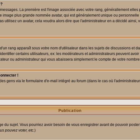
 ?
des messages. La première est l'image associée avec votre rang, générallement elle
 une image plus grande nommée avatar, qui est généralement unique ou personnelle à c
as utilisez un avatar, cela voudra alors dire que l'administrateur en a décidé ains
d'un rang apparaît sous votre nom d'utilisateur dans les sujets de discussions et dans
tifier certains utilisateurs, ex: les modérateurs et administrateurs peuvent avoir u
rateur ou administrateur qui vous abaissera simplement le compte de votre nombre
connecter !
 gens via le formulaire d'e-mail intégré au forum (dans le cas où l'administrateur aur
Publication
age du sujet. Vous pourriez avoir besoin de vous enregistrer avant de pouvoir poster
s pouvez voter, etc.
)