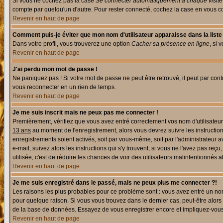
Si vous ne cochez pas la case
Se connecter automatiquement à chaque visite
compte par quelqu'un d'autre. Pour rester connecté, cochez la case en vous con
Revenir en haut de page
Comment puis-je éviter que mon nom d'utilisateur apparaisse dans la liste d
Dans votre profil, vous trouverez une option
Cacher sa présence en ligne
, si 
Revenir en haut de page
J'ai perdu mon mot de passe !
Ne paniquez pas ! Si votre mot de passe ne peut être retrouvé, il peut par contre
vous reconnecter en un rien de temps.
Revenir en haut de page
Je me suis inscrit mais ne peux pas me connecter !
Premièrement, vérifiez que vous avez entré correctement vos nom d'utilisateur e
13 ans
au moment de l'enregistrement, alors vous devrez suivre les instruction
enregistrements soient activés, soit par vous-même, soit par l'administrateur 
e-mail, suivez alors les instructions qui s'y trouvent, si vous ne l'avez pas reç
utilisée, c'est de réduire les chances de voir des utilisateurs malintentionné
Revenir en haut de page
Je me suis enregistré dans le passé, mais ne peux plus me connecter ?!
Les raisons les plus probables pour ce problème sont : vous avez entré un nom 
pour quelque raison. Si vous vous trouvez dans le dernier cas, peut-être alors 
de la base de données. Essayez de vous enregistrer encore et impliquez-vous
Revenir en haut de page