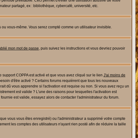
riode préétablie. Ceci permet d'éviter une utilisation abusive de votre
eur partagé, ex : bibliothèque, cybercafé, université, etc.
s ou vous-même. Vous serez compté comme un utilisateur invisible.
oublié mon mot de passe
, puis suivez les instructions et vous devriez pouvoir
 le support COPPA est activé et que vous avez cliqué sur le lien
J'ai moins de
besoin d'être activé ? Certains forums requièrent que tous les nouveaux
ait dû vous apprendre si l'activation est requise ou non. Si vous avez reçu un
istrement est valide ? L'une des raisons pour lesquelles l'activation est
ournie est valide, essayez alors de contacter l'administrateur du forum.
rsque vous vous êtes enregistré) ou l'administrateur a supprimé votre compte
ment les comptes des utilisateurs n'ayant rien posté afin de réduire la taille