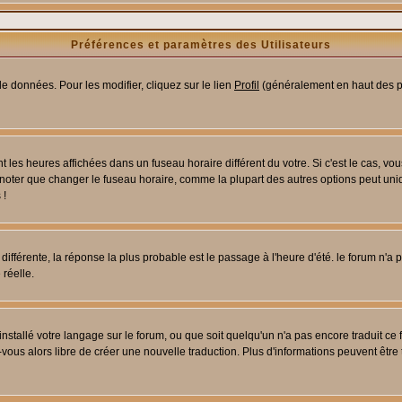
Préférences et paramètres des Utilisateurs
e données. Pour les modifier, cliquez sur le lien
Profil
(généralement en haut des pa
 les heures affichées dans un fuseau horaire différent du votre. Si c'est le cas, vo
 noter que changer le fuseau horaire, comme la plupart des autres options peut uniq
 !
 différente, la réponse la plus probable est le passage à l'heure d'été. le forum n'a
 réelle.
 installé votre langage sur le forum, ou que soit quelqu'un n'a pas encore traduit c
z-vous alors libre de créer une nouvelle traduction. Plus d'informations peuvent être