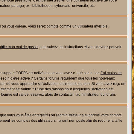
riode préétablie. Ceci permet d'éviter une utilisation abusive de votre
eur partagé, ex : bibliothèque, cybercafé, université, etc.
s ou vous-même. Vous serez compté comme un utilisateur invisible.
oublié mon mot de passe
, puis suivez les instructions et vous devriez pouvoir
 le support COPPA est activé et que vous avez cliqué sur le lien
J'ai moins de
besoin d'être activé ? Certains forums requièrent que tous les nouveaux
ait dû vous apprendre si l'activation est requise ou non. Si vous avez reçu un
istrement est valide ? L'une des raisons pour lesquelles l'activation est
ournie est valide, essayez alors de contacter l'administrateur du forum.
rsque vous vous êtes enregistré) ou l'administrateur a supprimé votre compte
ment les comptes des utilisateurs n'ayant rien posté afin de réduire la taille