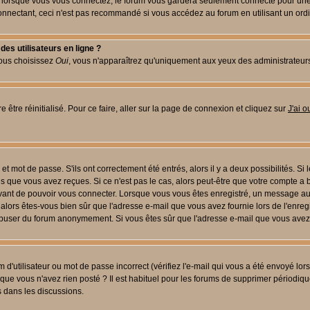
lorsque vous vous connectez, le forum vous gardera seulement connecté pour une pé
nectant, ceci n'est pas recommandé si vous accédez au forum en utilisant un ordinat
es utilisateurs en ligne ?
vous choisissez
Oui
, vous n'apparaîtrez qu'uniquement aux yeux des administrateur
 être réinitialisé. Pour ce faire, aller sur la page de connexion et cliquez sur
J'ai 
t mot de passe. S'ils ont correctement été entrés, alors il y a deux possibilités. Si
s que vous avez reçues. Si ce n'est pas le cas, alors peut-être que votre compte a 
avant de pouvoir vous connecter. Lorsque vous vous êtes enregistré, un message aur
u, alors êtes-vous bien sûr que l'adresse e-mail que vous avez fournie lors de l'enreg
s abuser du forum anonymement. Si vous êtes sûr que l'adresse e-mail que vous avez f
d'utilisateur ou mot de passe incorrect (vérifiez l'e-mail qui vous a été envoyé lo
que vous n'avez rien posté ? Il est habituel pour les forums de supprimer périodique
 dans les discussions.