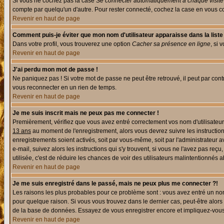
Si vous ne cochez pas la case
Se connecter automatiquement à chaque visite
compte par quelqu'un d'autre. Pour rester connecté, cochez la case en vous con
Revenir en haut de page
Comment puis-je éviter que mon nom d'utilisateur apparaisse dans la liste d
Dans votre profil, vous trouverez une option
Cacher sa présence en ligne
, si 
Revenir en haut de page
J'ai perdu mon mot de passe !
Ne paniquez pas ! Si votre mot de passe ne peut être retrouvé, il peut par contre
vous reconnecter en un rien de temps.
Revenir en haut de page
Je me suis inscrit mais ne peux pas me connecter !
Premièrement, vérifiez que vous avez entré correctement vos nom d'utilisateur e
13 ans
au moment de l'enregistrement, alors vous devrez suivre les instruction
enregistrements soient activés, soit par vous-même, soit par l'administrateur 
e-mail, suivez alors les instructions qui s'y trouvent, si vous ne l'avez pas reç
utilisée, c'est de réduire les chances de voir des utilisateurs malintentionné
Revenir en haut de page
Je me suis enregistré dans le passé, mais ne peux plus me connecter ?!
Les raisons les plus probables pour ce problème sont : vous avez entré un nom 
pour quelque raison. Si vous vous trouvez dans le dernier cas, peut-être alors 
de la base de données. Essayez de vous enregistrer encore et impliquez-vous
Revenir en haut de page