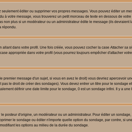
 seulement éditer ou supprimer vos propres messages. Vous pouvez éditer un messa
 à votre message, vous trouverez un petit morceau de texte en dessous de votre me
 pas non plus si un modérateur ou un administrateur édite le message (ils devraient l
 a répondu.
 allant dans votre profil. Une fois créée, vous pouvez cocher la case
Attacher sa s
case appropriée dans votre profil (vous pourrez toujours empêcher d'attacher votre
le premier message d'un sujet, si vous en avez le droit) vous devriez apercevoir un
 pas le droit de créer des sondages). Vous devez entrer un titre pour le sondage e
lement définir une date limite pour le sondage, 0 est un sondage infini. Il y a une l
osteur d'origine, un modérateur ou un administrateur. Pour éditer un sondage, cli
primer le sondage ou éditer n'importe quelle option du sondage, par contre, si un
 modifiant les options au milieu de la durée du sondage.