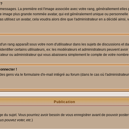
 ?
des messages. La première est l'image associée avec votre rang, générallement elle
 une image plus grande nommée avatar, qui est généralement unique ou personnelle à c
as utilisez un avatar, cela voudra alors dire que l'administrateur en a décidé ains
d'un rang apparaît sous votre nom d'utilisateur dans les sujets de discussions et dans
tifier certains utilisateurs, ex: les modérateurs et administrateurs peuvent avoir u
rateur ou administrateur qui vous abaissera simplement le compte de votre nombre
connecter !
 gens via le formulaire d'e-mail intégré au forum (dans le cas où l'administrateur aur
Publication
age du sujet. Vous pourriez avoir besoin de vous enregistrer avant de pouvoir poster
s pouvez voter, etc.
)