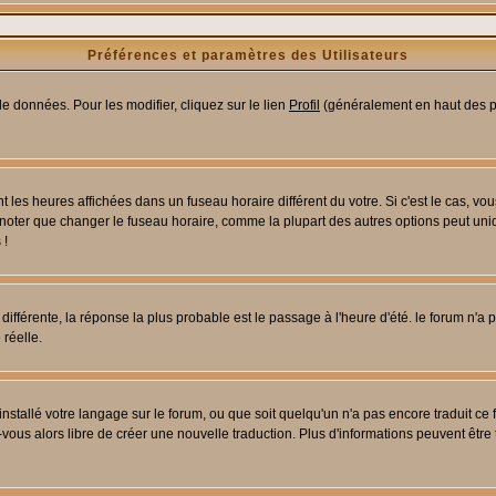
Préférences et paramètres des Utilisateurs
e données. Pour les modifier, cliquez sur le lien
Profil
(généralement en haut des pa
 les heures affichées dans un fuseau horaire différent du votre. Si c'est le cas, vo
 noter que changer le fuseau horaire, comme la plupart des autres options peut uniq
 !
 différente, la réponse la plus probable est le passage à l'heure d'été. le forum n'a
 réelle.
 installé votre langage sur le forum, ou que soit quelqu'un n'a pas encore traduit c
z-vous alors libre de créer une nouvelle traduction. Plus d'informations peuvent être