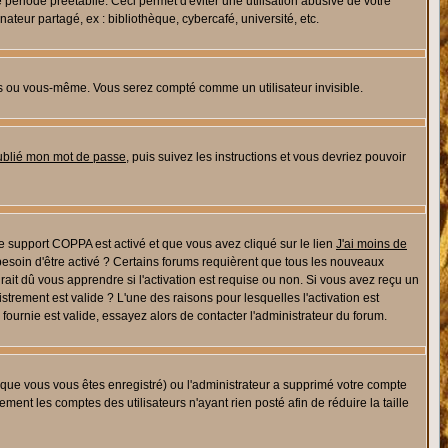
riode préétablie. Ceci permet d'éviter une utilisation abusive de votre
eur partagé, ex : bibliothèque, cybercafé, université, etc.
s ou vous-même. Vous serez compté comme un utilisateur invisible.
oublié mon mot de passe
, puis suivez les instructions et vous devriez pouvoir
 le support COPPA est activé et que vous avez cliqué sur le lien
J'ai moins de
besoin d'être activé ? Certains forums requièrent que tous les nouveaux
ait dû vous apprendre si l'activation est requise ou non. Si vous avez reçu un
istrement est valide ? L'une des raisons pour lesquelles l'activation est
ournie est valide, essayez alors de contacter l'administrateur du forum.
rsque vous vous êtes enregistré) ou l'administrateur a supprimé votre compte
ment les comptes des utilisateurs n'ayant rien posté afin de réduire la taille