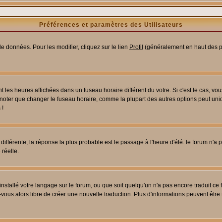
Préférences et paramètres des Utilisateurs
e données. Pour les modifier, cliquez sur le lien
Profil
(généralement en haut des pa
 les heures affichées dans un fuseau horaire différent du votre. Si c'est le cas, vo
 noter que changer le fuseau horaire, comme la plupart des autres options peut uniq
 !
 différente, la réponse la plus probable est le passage à l'heure d'été. le forum n'a
 réelle.
 installé votre langage sur le forum, ou que soit quelqu'un n'a pas encore traduit c
z-vous alors libre de créer une nouvelle traduction. Plus d'informations peuvent être