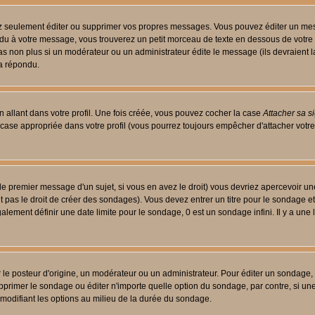
 seulement éditer ou supprimer vos propres messages. Vous pouvez éditer un messa
 à votre message, vous trouverez un petit morceau de texte en dessous de votre me
 pas non plus si un modérateur ou un administrateur édite le message (ils devraient l
 a répondu.
 allant dans votre profil. Une fois créée, vous pouvez cocher la case
Attacher sa s
case appropriée dans votre profil (vous pourrez toujours empêcher d'attacher votre
le premier message d'un sujet, si vous en avez le droit) vous devriez apercevoir un
 pas le droit de créer des sondages). Vous devez entrer un titre pour le sondage e
lement définir une date limite pour le sondage, 0 est un sondage infini. Il y a une l
osteur d'origine, un modérateur ou un administrateur. Pour éditer un sondage, cli
primer le sondage ou éditer n'importe quelle option du sondage, par contre, si un
 modifiant les options au milieu de la durée du sondage.