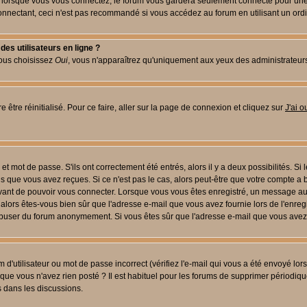
lorsque vous vous connectez, le forum vous gardera seulement connecté pour une pé
nectant, ceci n'est pas recommandé si vous accédez au forum en utilisant un ordinat
es utilisateurs en ligne ?
vous choisissez
Oui
, vous n'apparaîtrez qu'uniquement aux yeux des administrateur
 être réinitialisé. Pour ce faire, aller sur la page de connexion et cliquez sur
J'ai 
t mot de passe. S'ils ont correctement été entrés, alors il y a deux possibilités. Si
s que vous avez reçues. Si ce n'est pas le cas, alors peut-être que votre compte a 
avant de pouvoir vous connecter. Lorsque vous vous êtes enregistré, un message aur
u, alors êtes-vous bien sûr que l'adresse e-mail que vous avez fournie lors de l'enreg
s abuser du forum anonymement. Si vous êtes sûr que l'adresse e-mail que vous avez f
d'utilisateur ou mot de passe incorrect (vérifiez l'e-mail qui vous a été envoyé lo
que vous n'avez rien posté ? Il est habituel pour les forums de supprimer périodique
 dans les discussions.