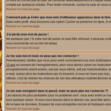
Si vous ne cochez pas la case
Se connecter automatiquement à chaque visite
compte par quelqu'un d'autre. Pour rester connecté, cochez la case en vous con
Revenir en haut de page
Comment puis-je éviter que mon nom d'utilisateur apparaisse dans la liste d
Dans votre profil, vous trouverez une option
Cacher sa présence en ligne
, si 
Revenir en haut de page
J'ai perdu mon mot de passe !
Ne paniquez pas ! Si votre mot de passe ne peut être retrouvé, il peut par contre
vous reconnecter en un rien de temps.
Revenir en haut de page
Je me suis inscrit mais ne peux pas me connecter !
Premièrement, vérifiez que vous avez entré correctement vos nom d'utilisateur e
13 ans
au moment de l'enregistrement, alors vous devrez suivre les instruction
enregistrements soient activés, soit par vous-même, soit par l'administrateur 
e-mail, suivez alors les instructions qui s'y trouvent, si vous ne l'avez pas reç
utilisée, c'est de réduire les chances de voir des utilisateurs malintentionné
Revenir en haut de page
Je me suis enregistré dans le passé, mais ne peux plus me connecter ?!
Les raisons les plus probables pour ce problème sont : vous avez entré un nom 
pour quelque raison. Si vous vous trouvez dans le dernier cas, peut-être alors 
de la base de données. Essayez de vous enregistrer encore et impliquez-vous
Revenir en haut de page