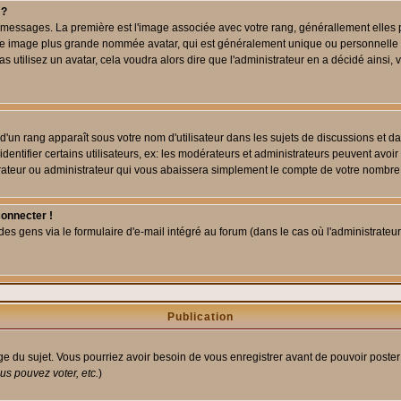
 ?
des messages. La première est l'image associée avec votre rang, générallement elle
 une image plus grande nommée avatar, qui est généralement unique ou personnelle à c
as utilisez un avatar, cela voudra alors dire que l'administrateur en a décidé ains
d'un rang apparaît sous votre nom d'utilisateur dans les sujets de discussions et dans
tifier certains utilisateurs, ex: les modérateurs et administrateurs peuvent avoir u
rateur ou administrateur qui vous abaissera simplement le compte de votre nombre
connecter !
 gens via le formulaire d'e-mail intégré au forum (dans le cas où l'administrateur aur
Publication
age du sujet. Vous pourriez avoir besoin de vous enregistrer avant de pouvoir poster
s pouvez voter, etc.
)