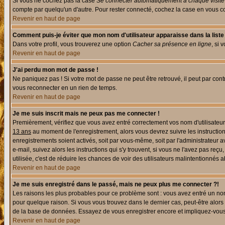
Si vous ne cochez pas la case
Se connecter automatiquement à chaque visite
compte par quelqu'un d'autre. Pour rester connecté, cochez la case en vous con
Revenir en haut de page
Comment puis-je éviter que mon nom d'utilisateur apparaisse dans la liste d
Dans votre profil, vous trouverez une option
Cacher sa présence en ligne
, si 
Revenir en haut de page
J'ai perdu mon mot de passe !
Ne paniquez pas ! Si votre mot de passe ne peut être retrouvé, il peut par contre
vous reconnecter en un rien de temps.
Revenir en haut de page
Je me suis inscrit mais ne peux pas me connecter !
Premièrement, vérifiez que vous avez entré correctement vos nom d'utilisateur e
13 ans
au moment de l'enregistrement, alors vous devrez suivre les instruction
enregistrements soient activés, soit par vous-même, soit par l'administrateur 
e-mail, suivez alors les instructions qui s'y trouvent, si vous ne l'avez pas reç
utilisée, c'est de réduire les chances de voir des utilisateurs malintentionné
Revenir en haut de page
Je me suis enregistré dans le passé, mais ne peux plus me connecter ?!
Les raisons les plus probables pour ce problème sont : vous avez entré un nom 
pour quelque raison. Si vous vous trouvez dans le dernier cas, peut-être alors 
de la base de données. Essayez de vous enregistrer encore et impliquez-vous
Revenir en haut de page