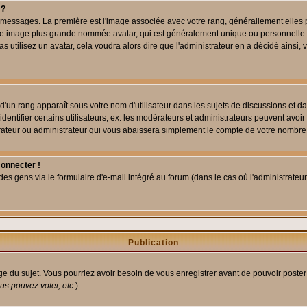
 ?
des messages. La première est l'image associée avec votre rang, générallement elle
 une image plus grande nommée avatar, qui est généralement unique ou personnelle à c
as utilisez un avatar, cela voudra alors dire que l'administrateur en a décidé ains
d'un rang apparaît sous votre nom d'utilisateur dans les sujets de discussions et dans
tifier certains utilisateurs, ex: les modérateurs et administrateurs peuvent avoir u
rateur ou administrateur qui vous abaissera simplement le compte de votre nombre
connecter !
 gens via le formulaire d'e-mail intégré au forum (dans le cas où l'administrateur aur
Publication
age du sujet. Vous pourriez avoir besoin de vous enregistrer avant de pouvoir poster
s pouvez voter, etc.
)