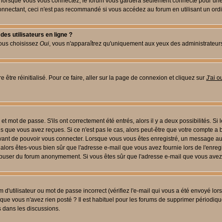
lorsque vous vous connectez, le forum vous gardera seulement connecté pour une pé
nectant, ceci n'est pas recommandé si vous accédez au forum en utilisant un ordinat
es utilisateurs en ligne ?
vous choisissez
Oui
, vous n'apparaîtrez qu'uniquement aux yeux des administrateur
 être réinitialisé. Pour ce faire, aller sur la page de connexion et cliquez sur
J'ai 
t mot de passe. S'ils ont correctement été entrés, alors il y a deux possibilités. Si
s que vous avez reçues. Si ce n'est pas le cas, alors peut-être que votre compte a 
avant de pouvoir vous connecter. Lorsque vous vous êtes enregistré, un message aur
u, alors êtes-vous bien sûr que l'adresse e-mail que vous avez fournie lors de l'enreg
s abuser du forum anonymement. Si vous êtes sûr que l'adresse e-mail que vous avez f
d'utilisateur ou mot de passe incorrect (vérifiez l'e-mail qui vous a été envoyé lo
que vous n'avez rien posté ? Il est habituel pour les forums de supprimer périodique
 dans les discussions.