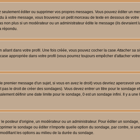
 seulement éditer ou supprimer vos propres messages. Vous pouvez éditer un messa
 à votre message, vous trouverez un petit morceau de texte en dessous de votre me
 pas non plus si un modérateur ou un administrateur édite le message (ils devraient l
 a répondu.
 allant dans votre profil. Une fois créée, vous pouvez cocher la case
Attacher sa s
case appropriée dans votre profil (vous pourrez toujours empêcher d'attacher votre
le premier message d'un sujet, si vous en avez le droit) vous devriez apercevoir un
 pas le droit de créer des sondages). Vous devez entrer un titre pour le sondage e
lement définir une date limite pour le sondage, 0 est un sondage infini. Il y a une l
osteur d'origine, un modérateur ou un administrateur. Pour éditer un sondage, cli
primer le sondage ou éditer n'importe quelle option du sondage, par contre, si un
 modifiant les options au milieu de la durée du sondage.