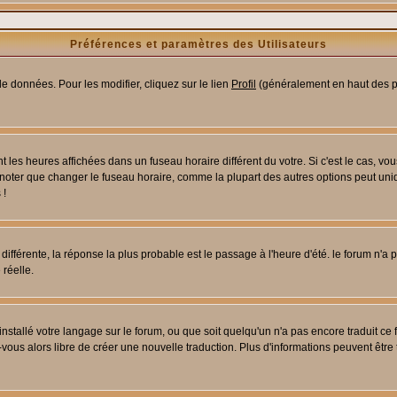
Préférences et paramètres des Utilisateurs
e données. Pour les modifier, cliquez sur le lien
Profil
(généralement en haut des pa
 les heures affichées dans un fuseau horaire différent du votre. Si c'est le cas, vo
 noter que changer le fuseau horaire, comme la plupart des autres options peut uniq
 !
 différente, la réponse la plus probable est le passage à l'heure d'été. le forum n'a
 réelle.
 installé votre langage sur le forum, ou que soit quelqu'un n'a pas encore traduit c
z-vous alors libre de créer une nouvelle traduction. Plus d'informations peuvent être