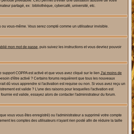
riode préétablie. Ceci permet d'éviter une utilisation abusive de votre
eur partagé, ex : bibliothèque, cybercafé, université, etc.
s ou vous-même. Vous serez compté comme un utilisateur invisible.
oublié mon mot de passe
, puis suivez les instructions et vous devriez pouvoir
 le support COPPA est activé et que vous avez cliqué sur le lien
J'ai moins de
besoin d'être activé ? Certains forums requièrent que tous les nouveaux
ait dû vous apprendre si l'activation est requise ou non. Si vous avez reçu un
istrement est valide ? L'une des raisons pour lesquelles l'activation est
ournie est valide, essayez alors de contacter l'administrateur du forum.
rsque vous vous êtes enregistré) ou l'administrateur a supprimé votre compte
ment les comptes des utilisateurs n'ayant rien posté afin de réduire la taille