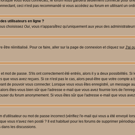
lorsque vous vous connectez, le forum vous gardera seulement connecté pour une pé
nectant, ceci n'est pas recommandé si vous accédez au forum en utilisant un ordinat
es utilisateurs en ligne ?
vous choisissez
Oui
, vous n'apparaîtrez qu'uniquement aux yeux des administrateur
 être réinitialisé. Pour ce faire, aller sur la page de connexion et cliquez sur
J'ai 
t mot de passe. S'ils ont correctement été entrés, alors il y a deux possibilités. Si
s que vous avez reçues. Si ce n'est pas le cas, alors peut-être que votre compte a 
avant de pouvoir vous connecter. Lorsque vous vous êtes enregistré, un message aur
u, alors êtes-vous bien sûr que l'adresse e-mail que vous avez fournie lors de l'enreg
s abuser du forum anonymement. Si vous êtes sûr que l'adresse e-mail que vous avez f
d'utilisateur ou mot de passe incorrect (vérifiez l'e-mail qui vous a été envoyé lo
que vous n'avez rien posté ? Il est habituel pour les forums de supprimer périodique
 dans les discussions.