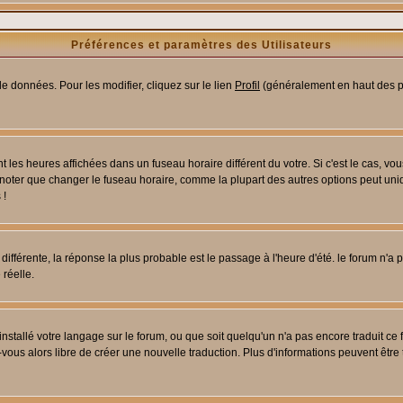
Préférences et paramètres des Utilisateurs
e données. Pour les modifier, cliquez sur le lien
Profil
(généralement en haut des pa
 les heures affichées dans un fuseau horaire différent du votre. Si c'est le cas, vo
 noter que changer le fuseau horaire, comme la plupart des autres options peut uniq
 !
 différente, la réponse la plus probable est le passage à l'heure d'été. le forum n'a
 réelle.
 installé votre langage sur le forum, ou que soit quelqu'un n'a pas encore traduit c
z-vous alors libre de créer une nouvelle traduction. Plus d'informations peuvent être