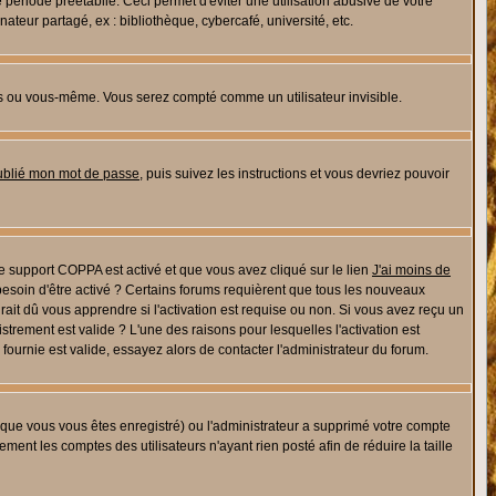
riode préétablie. Ceci permet d'éviter une utilisation abusive de votre
eur partagé, ex : bibliothèque, cybercafé, université, etc.
s ou vous-même. Vous serez compté comme un utilisateur invisible.
oublié mon mot de passe
, puis suivez les instructions et vous devriez pouvoir
 le support COPPA est activé et que vous avez cliqué sur le lien
J'ai moins de
besoin d'être activé ? Certains forums requièrent que tous les nouveaux
ait dû vous apprendre si l'activation est requise ou non. Si vous avez reçu un
istrement est valide ? L'une des raisons pour lesquelles l'activation est
ournie est valide, essayez alors de contacter l'administrateur du forum.
rsque vous vous êtes enregistré) ou l'administrateur a supprimé votre compte
ment les comptes des utilisateurs n'ayant rien posté afin de réduire la taille