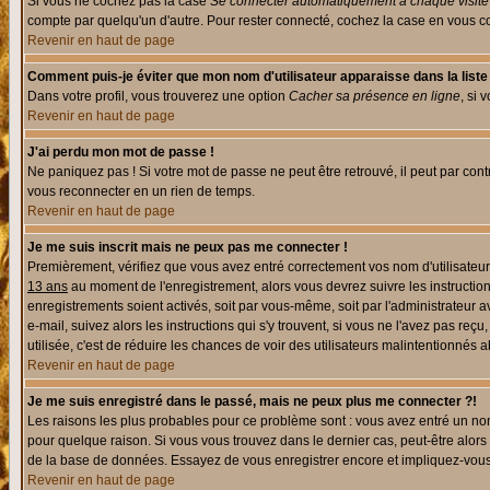
Si vous ne cochez pas la case
Se connecter automatiquement à chaque visite
compte par quelqu'un d'autre. Pour rester connecté, cochez la case en vous con
Revenir en haut de page
Comment puis-je éviter que mon nom d'utilisateur apparaisse dans la liste d
Dans votre profil, vous trouverez une option
Cacher sa présence en ligne
, si 
Revenir en haut de page
J'ai perdu mon mot de passe !
Ne paniquez pas ! Si votre mot de passe ne peut être retrouvé, il peut par contre
vous reconnecter en un rien de temps.
Revenir en haut de page
Je me suis inscrit mais ne peux pas me connecter !
Premièrement, vérifiez que vous avez entré correctement vos nom d'utilisateur e
13 ans
au moment de l'enregistrement, alors vous devrez suivre les instruction
enregistrements soient activés, soit par vous-même, soit par l'administrateur 
e-mail, suivez alors les instructions qui s'y trouvent, si vous ne l'avez pas reç
utilisée, c'est de réduire les chances de voir des utilisateurs malintentionné
Revenir en haut de page
Je me suis enregistré dans le passé, mais ne peux plus me connecter ?!
Les raisons les plus probables pour ce problème sont : vous avez entré un nom 
pour quelque raison. Si vous vous trouvez dans le dernier cas, peut-être alors 
de la base de données. Essayez de vous enregistrer encore et impliquez-vous
Revenir en haut de page