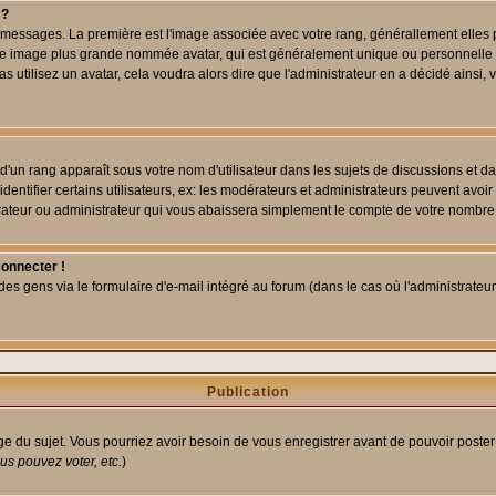
 ?
des messages. La première est l'image associée avec votre rang, générallement elle
 une image plus grande nommée avatar, qui est généralement unique ou personnelle à c
as utilisez un avatar, cela voudra alors dire que l'administrateur en a décidé ains
d'un rang apparaît sous votre nom d'utilisateur dans les sujets de discussions et dans
tifier certains utilisateurs, ex: les modérateurs et administrateurs peuvent avoir u
rateur ou administrateur qui vous abaissera simplement le compte de votre nombre
connecter !
 gens via le formulaire d'e-mail intégré au forum (dans le cas où l'administrateur aur
Publication
age du sujet. Vous pourriez avoir besoin de vous enregistrer avant de pouvoir poster
s pouvez voter, etc.
)