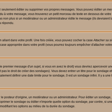
 seulement éditer ou supprimer vos propres messages. Vous pouvez éditer un messa
 à votre message, vous trouverez un petit morceau de texte en dessous de votre me
 pas non plus si un modérateur ou un administrateur édite le message (ils devraient l
 a répondu.
 allant dans votre profil. Une fois créée, vous pouvez cocher la case
Attacher sa s
case appropriée dans votre profil (vous pourrez toujours empêcher d'attacher votre
le premier message d'un sujet, si vous en avez le droit) vous devriez apercevoir un
 pas le droit de créer des sondages). Vous devez entrer un titre pour le sondage e
lement définir une date limite pour le sondage, 0 est un sondage infini. Il y a une l
osteur d'origine, un modérateur ou un administrateur. Pour éditer un sondage, cli
primer le sondage ou éditer n'importe quelle option du sondage, par contre, si un
 modifiant les options au milieu de la durée du sondage.