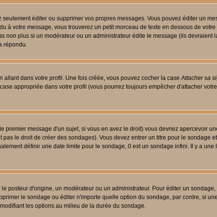
 seulement éditer ou supprimer vos propres messages. Vous pouvez éditer un messa
 à votre message, vous trouverez un petit morceau de texte en dessous de votre me
 pas non plus si un modérateur ou un administrateur édite le message (ils devraient l
 a répondu.
 allant dans votre profil. Une fois créée, vous pouvez cocher la case
Attacher sa s
case appropriée dans votre profil (vous pourrez toujours empêcher d'attacher votre
le premier message d'un sujet, si vous en avez le droit) vous devriez apercevoir un
 pas le droit de créer des sondages). Vous devez entrer un titre pour le sondage e
lement définir une date limite pour le sondage, 0 est un sondage infini. Il y a une l
osteur d'origine, un modérateur ou un administrateur. Pour éditer un sondage, cli
primer le sondage ou éditer n'importe quelle option du sondage, par contre, si un
 modifiant les options au milieu de la durée du sondage.