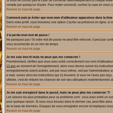
Si vous ne cochez pas la case
Se connecter automatiquement à chaque visite
compte par quelqu'un d'autre. Pour rester connecté, cochez la case en vous con
Revenir en haut de page
Comment puis-je éviter que mon nom d'utilisateur apparaisse dans la liste d
Dans votre profil, vous trouverez une option
Cacher sa présence en ligne
, si 
Revenir en haut de page
J'ai perdu mon mot de passe !
Ne paniquez pas ! Si votre mot de passe ne peut être retrouvé, il peut par contre
vous reconnecter en un rien de temps.
Revenir en haut de page
Je me suis inscrit mais ne peux pas me connecter !
Premièrement, vérifiez que vous avez entré correctement vos nom d'utilisateur e
13 ans
au moment de l'enregistrement, alors vous devrez suivre les instruction
enregistrements soient activés, soit par vous-même, soit par l'administrateur 
e-mail, suivez alors les instructions qui s'y trouvent, si vous ne l'avez pas reç
utilisée, c'est de réduire les chances de voir des utilisateurs malintentionné
Revenir en haut de page
Je me suis enregistré dans le passé, mais ne peux plus me connecter ?!
Les raisons les plus probables pour ce problème sont : vous avez entré un nom 
pour quelque raison. Si vous vous trouvez dans le dernier cas, peut-être alors 
de la base de données. Essayez de vous enregistrer encore et impliquez-vous
Revenir en haut de page