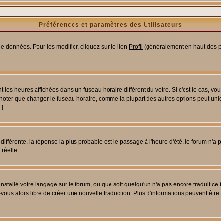
Préférences et paramètres des Utilisateurs
e données. Pour les modifier, cliquez sur le lien
Profil
(généralement en haut des pa
 les heures affichées dans un fuseau horaire différent du votre. Si c'est le cas, vo
 noter que changer le fuseau horaire, comme la plupart des autres options peut uniq
 !
 différente, la réponse la plus probable est le passage à l'heure d'été. le forum n'a
 réelle.
 installé votre langage sur le forum, ou que soit quelqu'un n'a pas encore traduit c
z-vous alors libre de créer une nouvelle traduction. Plus d'informations peuvent être