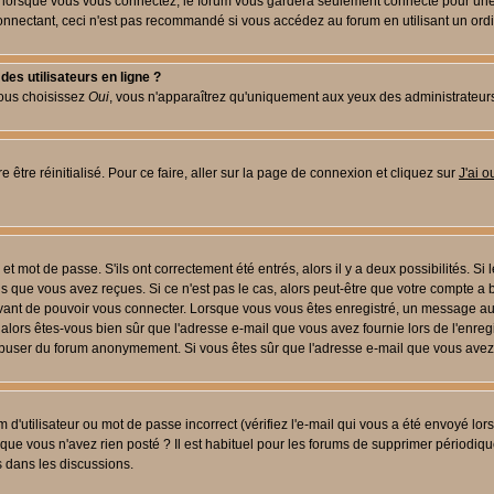
lorsque vous vous connectez, le forum vous gardera seulement connecté pour une pé
nectant, ceci n'est pas recommandé si vous accédez au forum en utilisant un ordinat
es utilisateurs en ligne ?
vous choisissez
Oui
, vous n'apparaîtrez qu'uniquement aux yeux des administrateur
 être réinitialisé. Pour ce faire, aller sur la page de connexion et cliquez sur
J'ai 
t mot de passe. S'ils ont correctement été entrés, alors il y a deux possibilités. Si
s que vous avez reçues. Si ce n'est pas le cas, alors peut-être que votre compte a 
avant de pouvoir vous connecter. Lorsque vous vous êtes enregistré, un message aur
u, alors êtes-vous bien sûr que l'adresse e-mail que vous avez fournie lors de l'enreg
s abuser du forum anonymement. Si vous êtes sûr que l'adresse e-mail que vous avez f
d'utilisateur ou mot de passe incorrect (vérifiez l'e-mail qui vous a été envoyé lo
que vous n'avez rien posté ? Il est habituel pour les forums de supprimer périodique
 dans les discussions.