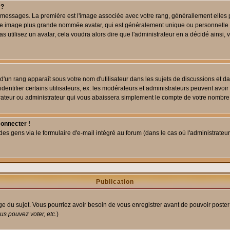
 ?
des messages. La première est l'image associée avec votre rang, générallement elle
 une image plus grande nommée avatar, qui est généralement unique ou personnelle à c
as utilisez un avatar, cela voudra alors dire que l'administrateur en a décidé ains
d'un rang apparaît sous votre nom d'utilisateur dans les sujets de discussions et dans
tifier certains utilisateurs, ex: les modérateurs et administrateurs peuvent avoir u
rateur ou administrateur qui vous abaissera simplement le compte de votre nombre
connecter !
 gens via le formulaire d'e-mail intégré au forum (dans le cas où l'administrateur aur
Publication
age du sujet. Vous pourriez avoir besoin de vous enregistrer avant de pouvoir poster
s pouvez voter, etc.
)