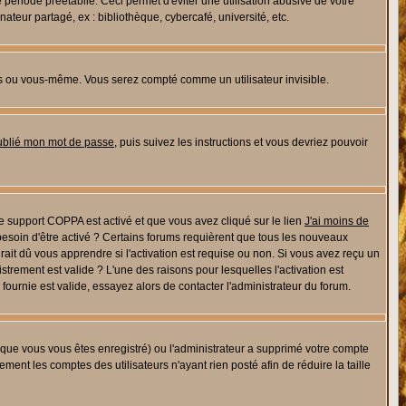
riode préétablie. Ceci permet d'éviter une utilisation abusive de votre
eur partagé, ex : bibliothèque, cybercafé, université, etc.
s ou vous-même. Vous serez compté comme un utilisateur invisible.
oublié mon mot de passe
, puis suivez les instructions et vous devriez pouvoir
 le support COPPA est activé et que vous avez cliqué sur le lien
J'ai moins de
besoin d'être activé ? Certains forums requièrent que tous les nouveaux
ait dû vous apprendre si l'activation est requise ou non. Si vous avez reçu un
istrement est valide ? L'une des raisons pour lesquelles l'activation est
ournie est valide, essayez alors de contacter l'administrateur du forum.
rsque vous vous êtes enregistré) ou l'administrateur a supprimé votre compte
ment les comptes des utilisateurs n'ayant rien posté afin de réduire la taille