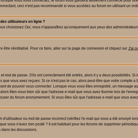
lorsque vous vous connectez, le forum vous gardera seulement connecté pour une pé
nectant, ceci n'est pas recommandé si vous accédez au forum en utilisant un ordinat
es utilisateurs en ligne ?
vous choisissez
Oui
, vous n'apparaîtrez qu'uniquement aux yeux des administrateur
 être réinitialisé. Pour ce faire, aller sur la page de connexion et cliquez sur
J'ai 
t mot de passe. S'ils ont correctement été entrés, alors il y a deux possibilités. Si
s que vous avez reçues. Si ce n'est pas le cas, alors peut-être que votre compte a 
avant de pouvoir vous connecter. Lorsque vous vous êtes enregistré, un message aur
u, alors êtes-vous bien sûr que l'adresse e-mail que vous avez fournie lors de l'enreg
s abuser du forum anonymement. Si vous êtes sûr que l'adresse e-mail que vous avez f
d'utilisateur ou mot de passe incorrect (vérifiez l'e-mail qui vous a été envoyé lo
que vous n'avez rien posté ? Il est habituel pour les forums de supprimer périodique
 dans les discussions.