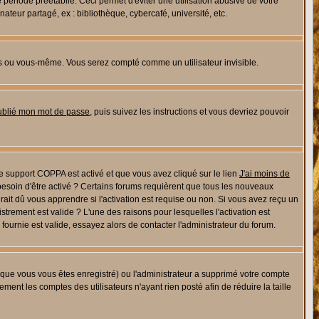
riode préétablie. Ceci permet d'éviter une utilisation abusive de votre
eur partagé, ex : bibliothèque, cybercafé, université, etc.
s ou vous-même. Vous serez compté comme un utilisateur invisible.
oublié mon mot de passe
, puis suivez les instructions et vous devriez pouvoir
 le support COPPA est activé et que vous avez cliqué sur le lien
J'ai moins de
besoin d'être activé ? Certains forums requièrent que tous les nouveaux
ait dû vous apprendre si l'activation est requise ou non. Si vous avez reçu un
istrement est valide ? L'une des raisons pour lesquelles l'activation est
ournie est valide, essayez alors de contacter l'administrateur du forum.
rsque vous vous êtes enregistré) ou l'administrateur a supprimé votre compte
ment les comptes des utilisateurs n'ayant rien posté afin de réduire la taille