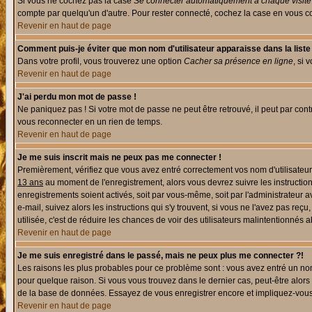
Si vous ne cochez pas la case
Se connecter automatiquement à chaque visite
compte par quelqu'un d'autre. Pour rester connecté, cochez la case en vous con
Revenir en haut de page
Comment puis-je éviter que mon nom d'utilisateur apparaisse dans la liste d
Dans votre profil, vous trouverez une option
Cacher sa présence en ligne
, si 
Revenir en haut de page
J'ai perdu mon mot de passe !
Ne paniquez pas ! Si votre mot de passe ne peut être retrouvé, il peut par contre
vous reconnecter en un rien de temps.
Revenir en haut de page
Je me suis inscrit mais ne peux pas me connecter !
Premièrement, vérifiez que vous avez entré correctement vos nom d'utilisateur e
13 ans
au moment de l'enregistrement, alors vous devrez suivre les instruction
enregistrements soient activés, soit par vous-même, soit par l'administrateur 
e-mail, suivez alors les instructions qui s'y trouvent, si vous ne l'avez pas reç
utilisée, c'est de réduire les chances de voir des utilisateurs malintentionné
Revenir en haut de page
Je me suis enregistré dans le passé, mais ne peux plus me connecter ?!
Les raisons les plus probables pour ce problème sont : vous avez entré un nom 
pour quelque raison. Si vous vous trouvez dans le dernier cas, peut-être alors 
de la base de données. Essayez de vous enregistrer encore et impliquez-vous
Revenir en haut de page