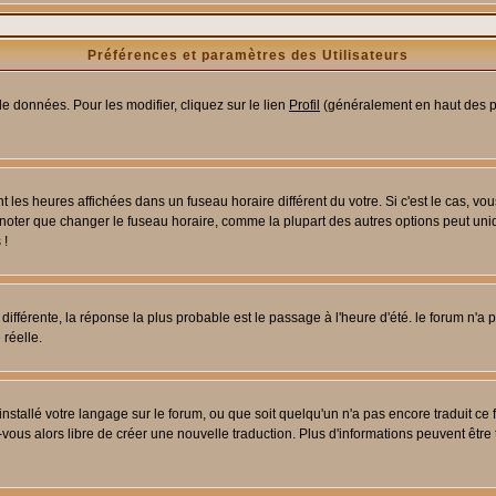
Préférences et paramètres des Utilisateurs
e données. Pour les modifier, cliquez sur le lien
Profil
(généralement en haut des pa
 les heures affichées dans un fuseau horaire différent du votre. Si c'est le cas, vo
 noter que changer le fuseau horaire, comme la plupart des autres options peut uniq
 !
 différente, la réponse la plus probable est le passage à l'heure d'été. le forum n'a
 réelle.
 installé votre langage sur le forum, ou que soit quelqu'un n'a pas encore traduit c
z-vous alors libre de créer une nouvelle traduction. Plus d'informations peuvent être