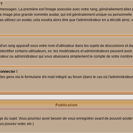
 ?
des messages. La première est l'image associée avec votre rang, générallement elle
 une image plus grande nommée avatar, qui est généralement unique ou personnelle à c
as utilisez un avatar, cela voudra alors dire que l'administrateur en a décidé ains
d'un rang apparaît sous votre nom d'utilisateur dans les sujets de discussions et dans
tifier certains utilisateurs, ex: les modérateurs et administrateurs peuvent avoir u
rateur ou administrateur qui vous abaissera simplement le compte de votre nombre
connecter !
 gens via le formulaire d'e-mail intégré au forum (dans le cas où l'administrateur aur
Publication
age du sujet. Vous pourriez avoir besoin de vous enregistrer avant de pouvoir poster
s pouvez voter, etc.
)