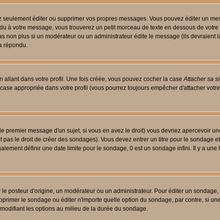
 seulement éditer ou supprimer vos propres messages. Vous pouvez éditer un messa
 à votre message, vous trouverez un petit morceau de texte en dessous de votre me
 pas non plus si un modérateur ou un administrateur édite le message (ils devraient l
 a répondu.
 allant dans votre profil. Une fois créée, vous pouvez cocher la case
Attacher sa s
case appropriée dans votre profil (vous pourrez toujours empêcher d'attacher votre
le premier message d'un sujet, si vous en avez le droit) vous devriez apercevoir un
 pas le droit de créer des sondages). Vous devez entrer un titre pour le sondage e
lement définir une date limite pour le sondage, 0 est un sondage infini. Il y a une l
osteur d'origine, un modérateur ou un administrateur. Pour éditer un sondage, cli
primer le sondage ou éditer n'importe quelle option du sondage, par contre, si un
 modifiant les options au milieu de la durée du sondage.