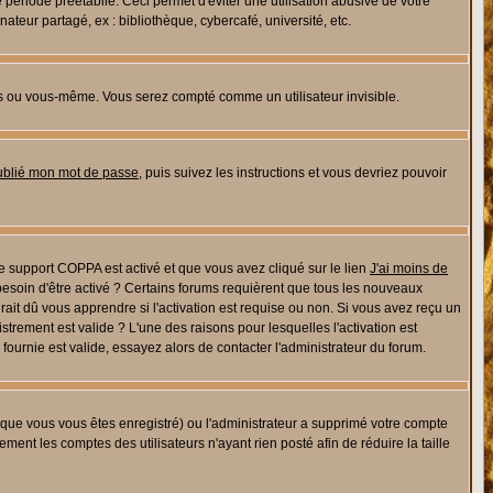
riode préétablie. Ceci permet d'éviter une utilisation abusive de votre
eur partagé, ex : bibliothèque, cybercafé, université, etc.
s ou vous-même. Vous serez compté comme un utilisateur invisible.
oublié mon mot de passe
, puis suivez les instructions et vous devriez pouvoir
 le support COPPA est activé et que vous avez cliqué sur le lien
J'ai moins de
besoin d'être activé ? Certains forums requièrent que tous les nouveaux
ait dû vous apprendre si l'activation est requise ou non. Si vous avez reçu un
istrement est valide ? L'une des raisons pour lesquelles l'activation est
ournie est valide, essayez alors de contacter l'administrateur du forum.
rsque vous vous êtes enregistré) ou l'administrateur a supprimé votre compte
ment les comptes des utilisateurs n'ayant rien posté afin de réduire la taille