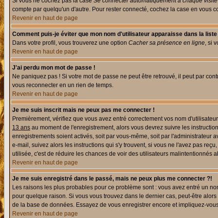
Si vous ne cochez pas la case
Se connecter automatiquement à chaque visite
compte par quelqu'un d'autre. Pour rester connecté, cochez la case en vous con
Revenir en haut de page
Comment puis-je éviter que mon nom d'utilisateur apparaisse dans la liste d
Dans votre profil, vous trouverez une option
Cacher sa présence en ligne
, si 
Revenir en haut de page
J'ai perdu mon mot de passe !
Ne paniquez pas ! Si votre mot de passe ne peut être retrouvé, il peut par contre
vous reconnecter en un rien de temps.
Revenir en haut de page
Je me suis inscrit mais ne peux pas me connecter !
Premièrement, vérifiez que vous avez entré correctement vos nom d'utilisateur e
13 ans
au moment de l'enregistrement, alors vous devrez suivre les instruction
enregistrements soient activés, soit par vous-même, soit par l'administrateur 
e-mail, suivez alors les instructions qui s'y trouvent, si vous ne l'avez pas reç
utilisée, c'est de réduire les chances de voir des utilisateurs malintentionné
Revenir en haut de page
Je me suis enregistré dans le passé, mais ne peux plus me connecter ?!
Les raisons les plus probables pour ce problème sont : vous avez entré un nom 
pour quelque raison. Si vous vous trouvez dans le dernier cas, peut-être alors 
de la base de données. Essayez de vous enregistrer encore et impliquez-vous
Revenir en haut de page