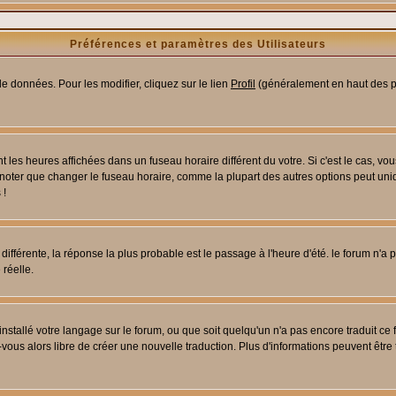
Préférences et paramètres des Utilisateurs
e données. Pour les modifier, cliquez sur le lien
Profil
(généralement en haut des pa
 les heures affichées dans un fuseau horaire différent du votre. Si c'est le cas, vo
 noter que changer le fuseau horaire, comme la plupart des autres options peut uniq
 !
 différente, la réponse la plus probable est le passage à l'heure d'été. le forum n'a
 réelle.
 installé votre langage sur le forum, ou que soit quelqu'un n'a pas encore traduit c
z-vous alors libre de créer une nouvelle traduction. Plus d'informations peuvent être