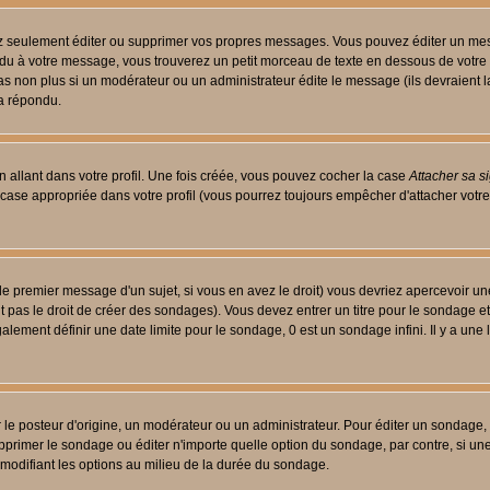
 seulement éditer ou supprimer vos propres messages. Vous pouvez éditer un messa
 à votre message, vous trouverez un petit morceau de texte en dessous de votre me
 pas non plus si un modérateur ou un administrateur édite le message (ils devraient l
 a répondu.
 allant dans votre profil. Une fois créée, vous pouvez cocher la case
Attacher sa s
case appropriée dans votre profil (vous pourrez toujours empêcher d'attacher votre
le premier message d'un sujet, si vous en avez le droit) vous devriez apercevoir un
 pas le droit de créer des sondages). Vous devez entrer un titre pour le sondage e
lement définir une date limite pour le sondage, 0 est un sondage infini. Il y a une l
osteur d'origine, un modérateur ou un administrateur. Pour éditer un sondage, cli
primer le sondage ou éditer n'importe quelle option du sondage, par contre, si un
 modifiant les options au milieu de la durée du sondage.