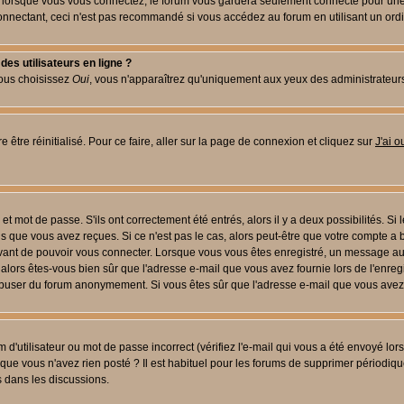
lorsque vous vous connectez, le forum vous gardera seulement connecté pour une pé
nectant, ceci n'est pas recommandé si vous accédez au forum en utilisant un ordinat
es utilisateurs en ligne ?
vous choisissez
Oui
, vous n'apparaîtrez qu'uniquement aux yeux des administrateur
 être réinitialisé. Pour ce faire, aller sur la page de connexion et cliquez sur
J'ai 
t mot de passe. S'ils ont correctement été entrés, alors il y a deux possibilités. Si
s que vous avez reçues. Si ce n'est pas le cas, alors peut-être que votre compte a 
avant de pouvoir vous connecter. Lorsque vous vous êtes enregistré, un message aur
u, alors êtes-vous bien sûr que l'adresse e-mail que vous avez fournie lors de l'enreg
s abuser du forum anonymement. Si vous êtes sûr que l'adresse e-mail que vous avez f
d'utilisateur ou mot de passe incorrect (vérifiez l'e-mail qui vous a été envoyé lo
que vous n'avez rien posté ? Il est habituel pour les forums de supprimer périodique
 dans les discussions.