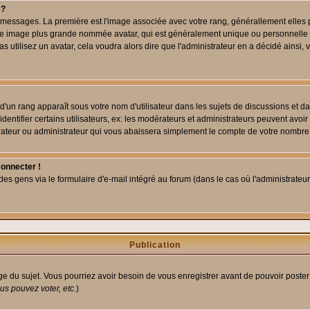
 ?
des messages. La première est l'image associée avec votre rang, générallement elle
 une image plus grande nommée avatar, qui est généralement unique ou personnelle à c
as utilisez un avatar, cela voudra alors dire que l'administrateur en a décidé ains
d'un rang apparaît sous votre nom d'utilisateur dans les sujets de discussions et dans
tifier certains utilisateurs, ex: les modérateurs et administrateurs peuvent avoir u
rateur ou administrateur qui vous abaissera simplement le compte de votre nombre
connecter !
 gens via le formulaire d'e-mail intégré au forum (dans le cas où l'administrateur aur
Publication
age du sujet. Vous pourriez avoir besoin de vous enregistrer avant de pouvoir poster
s pouvez voter, etc.
)