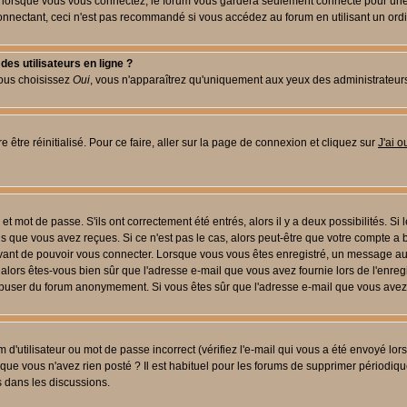
lorsque vous vous connectez, le forum vous gardera seulement connecté pour une pé
nectant, ceci n'est pas recommandé si vous accédez au forum en utilisant un ordinat
es utilisateurs en ligne ?
vous choisissez
Oui
, vous n'apparaîtrez qu'uniquement aux yeux des administrateur
 être réinitialisé. Pour ce faire, aller sur la page de connexion et cliquez sur
J'ai 
t mot de passe. S'ils ont correctement été entrés, alors il y a deux possibilités. Si
s que vous avez reçues. Si ce n'est pas le cas, alors peut-être que votre compte a 
avant de pouvoir vous connecter. Lorsque vous vous êtes enregistré, un message aur
u, alors êtes-vous bien sûr que l'adresse e-mail que vous avez fournie lors de l'enreg
s abuser du forum anonymement. Si vous êtes sûr que l'adresse e-mail que vous avez f
d'utilisateur ou mot de passe incorrect (vérifiez l'e-mail qui vous a été envoyé lo
que vous n'avez rien posté ? Il est habituel pour les forums de supprimer périodique
 dans les discussions.