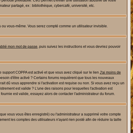
riode préétablie. Ceci permet d'éviter une utilisation abusive de votre
eur partagé, ex : bibliothèque, cybercafé, université, etc.
s ou vous-même. Vous serez compté comme un utilisateur invisible.
oublié mon mot de passe
, puis suivez les instructions et vous devriez pouvoir
 le support COPPA est activé et que vous avez cliqué sur le lien
J'ai moins de
besoin d'être activé ? Certains forums requièrent que tous les nouveaux
ait dû vous apprendre si l'activation est requise ou non. Si vous avez reçu un
istrement est valide ? L'une des raisons pour lesquelles l'activation est
ournie est valide, essayez alors de contacter l'administrateur du forum.
rsque vous vous êtes enregistré) ou l'administrateur a supprimé votre compte
ment les comptes des utilisateurs n'ayant rien posté afin de réduire la taille