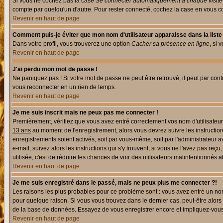
Si vous ne cochez pas la case
Se connecter automatiquement à chaque visite
compte par quelqu'un d'autre. Pour rester connecté, cochez la case en vous con
Revenir en haut de page
Comment puis-je éviter que mon nom d'utilisateur apparaisse dans la liste d
Dans votre profil, vous trouverez une option
Cacher sa présence en ligne
, si 
Revenir en haut de page
J'ai perdu mon mot de passe !
Ne paniquez pas ! Si votre mot de passe ne peut être retrouvé, il peut par contre
vous reconnecter en un rien de temps.
Revenir en haut de page
Je me suis inscrit mais ne peux pas me connecter !
Premièrement, vérifiez que vous avez entré correctement vos nom d'utilisateur e
13 ans
au moment de l'enregistrement, alors vous devrez suivre les instruction
enregistrements soient activés, soit par vous-même, soit par l'administrateur 
e-mail, suivez alors les instructions qui s'y trouvent, si vous ne l'avez pas reç
utilisée, c'est de réduire les chances de voir des utilisateurs malintentionné
Revenir en haut de page
Je me suis enregistré dans le passé, mais ne peux plus me connecter ?!
Les raisons les plus probables pour ce problème sont : vous avez entré un nom 
pour quelque raison. Si vous vous trouvez dans le dernier cas, peut-être alors 
de la base de données. Essayez de vous enregistrer encore et impliquez-vous
Revenir en haut de page