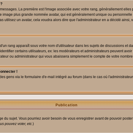
 ?
des messages. La première est l'image associée avec votre rang, générallement elle
 une image plus grande nommée avatar, qui est généralement unique ou personnelle à c
as utilisez un avatar, cela voudra alors dire que l'administrateur en a décidé ains
d'un rang apparaît sous votre nom d'utilisateur dans les sujets de discussions et dans
tifier certains utilisateurs, ex: les modérateurs et administrateurs peuvent avoir u
rateur ou administrateur qui vous abaissera simplement le compte de votre nombre
connecter !
 gens via le formulaire d'e-mail intégré au forum (dans le cas où l'administrateur aur
Publication
age du sujet. Vous pourriez avoir besoin de vous enregistrer avant de pouvoir poster
s pouvez voter, etc.
)