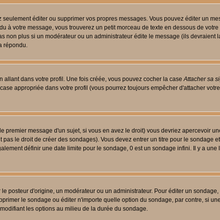
 seulement éditer ou supprimer vos propres messages. Vous pouvez éditer un messa
 à votre message, vous trouverez un petit morceau de texte en dessous de votre me
 pas non plus si un modérateur ou un administrateur édite le message (ils devraient l
 a répondu.
 allant dans votre profil. Une fois créée, vous pouvez cocher la case
Attacher sa s
case appropriée dans votre profil (vous pourrez toujours empêcher d'attacher votre
le premier message d'un sujet, si vous en avez le droit) vous devriez apercevoir un
 pas le droit de créer des sondages). Vous devez entrer un titre pour le sondage e
lement définir une date limite pour le sondage, 0 est un sondage infini. Il y a une l
osteur d'origine, un modérateur ou un administrateur. Pour éditer un sondage, cli
primer le sondage ou éditer n'importe quelle option du sondage, par contre, si un
 modifiant les options au milieu de la durée du sondage.