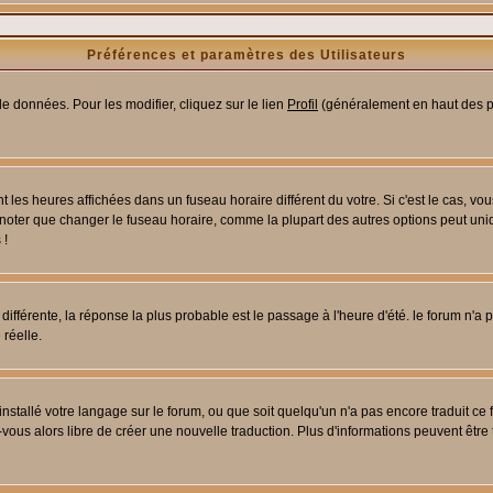
Préférences et paramètres des Utilisateurs
e données. Pour les modifier, cliquez sur le lien
Profil
(généralement en haut des pa
 les heures affichées dans un fuseau horaire différent du votre. Si c'est le cas, vo
 noter que changer le fuseau horaire, comme la plupart des autres options peut uniq
 !
 différente, la réponse la plus probable est le passage à l'heure d'été. le forum n'a
 réelle.
 installé votre langage sur le forum, ou que soit quelqu'un n'a pas encore traduit c
z-vous alors libre de créer une nouvelle traduction. Plus d'informations peuvent être