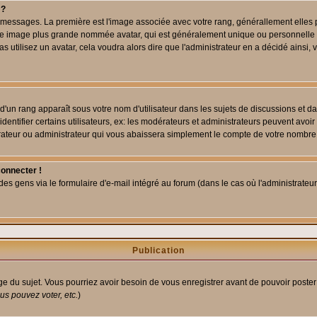
 ?
des messages. La première est l'image associée avec votre rang, générallement elle
 une image plus grande nommée avatar, qui est généralement unique ou personnelle à c
as utilisez un avatar, cela voudra alors dire que l'administrateur en a décidé ains
d'un rang apparaît sous votre nom d'utilisateur dans les sujets de discussions et dans
tifier certains utilisateurs, ex: les modérateurs et administrateurs peuvent avoir u
rateur ou administrateur qui vous abaissera simplement le compte de votre nombre
connecter !
 gens via le formulaire d'e-mail intégré au forum (dans le cas où l'administrateur aur
Publication
age du sujet. Vous pourriez avoir besoin de vous enregistrer avant de pouvoir poster
s pouvez voter, etc.
)