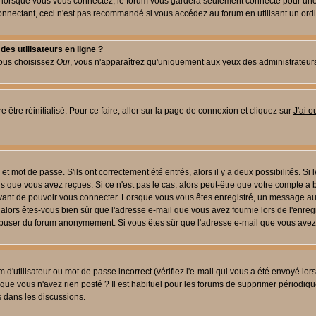
lorsque vous vous connectez, le forum vous gardera seulement connecté pour une pé
nectant, ceci n'est pas recommandé si vous accédez au forum en utilisant un ordinat
es utilisateurs en ligne ?
vous choisissez
Oui
, vous n'apparaîtrez qu'uniquement aux yeux des administrateur
 être réinitialisé. Pour ce faire, aller sur la page de connexion et cliquez sur
J'ai 
t mot de passe. S'ils ont correctement été entrés, alors il y a deux possibilités. Si
s que vous avez reçues. Si ce n'est pas le cas, alors peut-être que votre compte a 
avant de pouvoir vous connecter. Lorsque vous vous êtes enregistré, un message aur
u, alors êtes-vous bien sûr que l'adresse e-mail que vous avez fournie lors de l'enreg
s abuser du forum anonymement. Si vous êtes sûr que l'adresse e-mail que vous avez f
d'utilisateur ou mot de passe incorrect (vérifiez l'e-mail qui vous a été envoyé lo
que vous n'avez rien posté ? Il est habituel pour les forums de supprimer périodique
 dans les discussions.