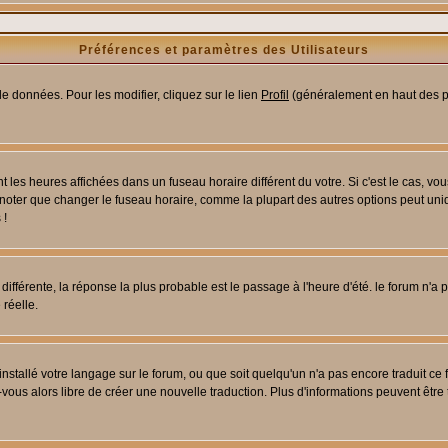
Préférences et paramètres des Utilisateurs
e données. Pour les modifier, cliquez sur le lien
Profil
(généralement en haut des pa
 les heures affichées dans un fuseau horaire différent du votre. Si c'est le cas, vo
 noter que changer le fuseau horaire, comme la plupart des autres options peut uniq
 !
 différente, la réponse la plus probable est le passage à l'heure d'été. le forum n'a
 réelle.
 installé votre langage sur le forum, ou que soit quelqu'un n'a pas encore traduit c
z-vous alors libre de créer une nouvelle traduction. Plus d'informations peuvent être