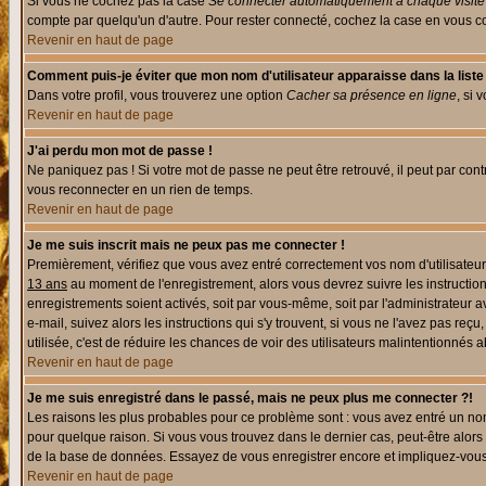
Si vous ne cochez pas la case
Se connecter automatiquement à chaque visite
compte par quelqu'un d'autre. Pour rester connecté, cochez la case en vous con
Revenir en haut de page
Comment puis-je éviter que mon nom d'utilisateur apparaisse dans la liste d
Dans votre profil, vous trouverez une option
Cacher sa présence en ligne
, si 
Revenir en haut de page
J'ai perdu mon mot de passe !
Ne paniquez pas ! Si votre mot de passe ne peut être retrouvé, il peut par contre
vous reconnecter en un rien de temps.
Revenir en haut de page
Je me suis inscrit mais ne peux pas me connecter !
Premièrement, vérifiez que vous avez entré correctement vos nom d'utilisateur e
13 ans
au moment de l'enregistrement, alors vous devrez suivre les instruction
enregistrements soient activés, soit par vous-même, soit par l'administrateur 
e-mail, suivez alors les instructions qui s'y trouvent, si vous ne l'avez pas reç
utilisée, c'est de réduire les chances de voir des utilisateurs malintentionné
Revenir en haut de page
Je me suis enregistré dans le passé, mais ne peux plus me connecter ?!
Les raisons les plus probables pour ce problème sont : vous avez entré un nom 
pour quelque raison. Si vous vous trouvez dans le dernier cas, peut-être alors 
de la base de données. Essayez de vous enregistrer encore et impliquez-vous
Revenir en haut de page