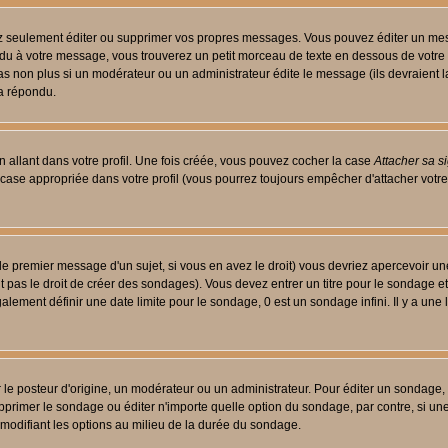
 seulement éditer ou supprimer vos propres messages. Vous pouvez éditer un messa
 à votre message, vous trouverez un petit morceau de texte en dessous de votre me
 pas non plus si un modérateur ou un administrateur édite le message (ils devraient l
 a répondu.
 allant dans votre profil. Une fois créée, vous pouvez cocher la case
Attacher sa s
case appropriée dans votre profil (vous pourrez toujours empêcher d'attacher votre
le premier message d'un sujet, si vous en avez le droit) vous devriez apercevoir un
 pas le droit de créer des sondages). Vous devez entrer un titre pour le sondage e
lement définir une date limite pour le sondage, 0 est un sondage infini. Il y a une l
osteur d'origine, un modérateur ou un administrateur. Pour éditer un sondage, cli
primer le sondage ou éditer n'importe quelle option du sondage, par contre, si un
 modifiant les options au milieu de la durée du sondage.