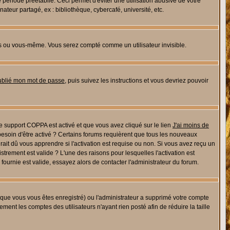
riode préétablie. Ceci permet d'éviter une utilisation abusive de votre
eur partagé, ex : bibliothèque, cybercafé, université, etc.
s ou vous-même. Vous serez compté comme un utilisateur invisible.
oublié mon mot de passe
, puis suivez les instructions et vous devriez pouvoir
 le support COPPA est activé et que vous avez cliqué sur le lien
J'ai moins de
besoin d'être activé ? Certains forums requièrent que tous les nouveaux
ait dû vous apprendre si l'activation est requise ou non. Si vous avez reçu un
istrement est valide ? L'une des raisons pour lesquelles l'activation est
ournie est valide, essayez alors de contacter l'administrateur du forum.
rsque vous vous êtes enregistré) ou l'administrateur a supprimé votre compte
ment les comptes des utilisateurs n'ayant rien posté afin de réduire la taille