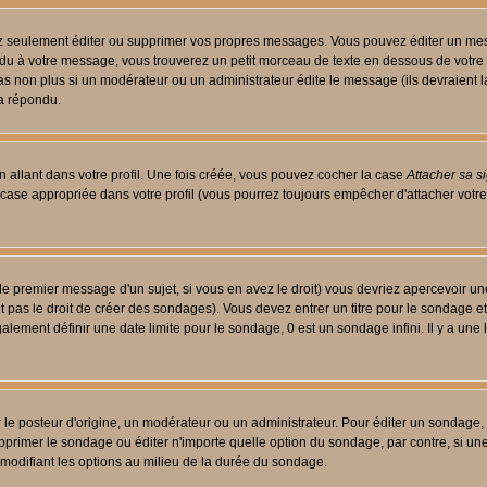
 seulement éditer ou supprimer vos propres messages. Vous pouvez éditer un messa
 à votre message, vous trouverez un petit morceau de texte en dessous de votre me
 pas non plus si un modérateur ou un administrateur édite le message (ils devraient l
 a répondu.
 allant dans votre profil. Une fois créée, vous pouvez cocher la case
Attacher sa s
case appropriée dans votre profil (vous pourrez toujours empêcher d'attacher votre
le premier message d'un sujet, si vous en avez le droit) vous devriez apercevoir un
 pas le droit de créer des sondages). Vous devez entrer un titre pour le sondage e
lement définir une date limite pour le sondage, 0 est un sondage infini. Il y a une l
osteur d'origine, un modérateur ou un administrateur. Pour éditer un sondage, cli
primer le sondage ou éditer n'importe quelle option du sondage, par contre, si un
 modifiant les options au milieu de la durée du sondage.