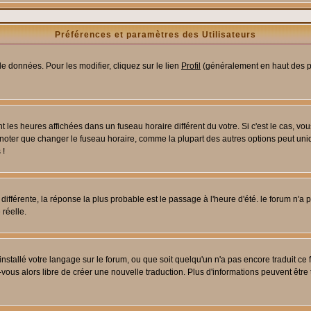
Préférences et paramètres des Utilisateurs
e données. Pour les modifier, cliquez sur le lien
Profil
(généralement en haut des pa
 les heures affichées dans un fuseau horaire différent du votre. Si c'est le cas, vo
 noter que changer le fuseau horaire, comme la plupart des autres options peut uniq
 !
 différente, la réponse la plus probable est le passage à l'heure d'été. le forum n'a
 réelle.
 installé votre langage sur le forum, ou que soit quelqu'un n'a pas encore traduit c
z-vous alors libre de créer une nouvelle traduction. Plus d'informations peuvent être