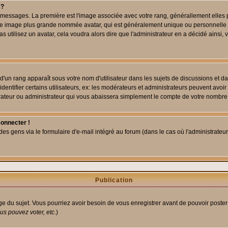
 ?
des messages. La première est l'image associée avec votre rang, générallement elle
 une image plus grande nommée avatar, qui est généralement unique ou personnelle à c
as utilisez un avatar, cela voudra alors dire que l'administrateur en a décidé ains
d'un rang apparaît sous votre nom d'utilisateur dans les sujets de discussions et dans
tifier certains utilisateurs, ex: les modérateurs et administrateurs peuvent avoir u
rateur ou administrateur qui vous abaissera simplement le compte de votre nombre
connecter !
 gens via le formulaire d'e-mail intégré au forum (dans le cas où l'administrateur aur
Publication
age du sujet. Vous pourriez avoir besoin de vous enregistrer avant de pouvoir poster
s pouvez voter, etc.
)