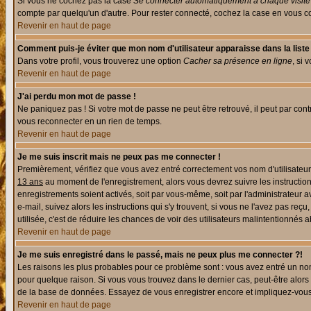
Si vous ne cochez pas la case
Se connecter automatiquement à chaque visite
compte par quelqu'un d'autre. Pour rester connecté, cochez la case en vous con
Revenir en haut de page
Comment puis-je éviter que mon nom d'utilisateur apparaisse dans la liste d
Dans votre profil, vous trouverez une option
Cacher sa présence en ligne
, si 
Revenir en haut de page
J'ai perdu mon mot de passe !
Ne paniquez pas ! Si votre mot de passe ne peut être retrouvé, il peut par contre
vous reconnecter en un rien de temps.
Revenir en haut de page
Je me suis inscrit mais ne peux pas me connecter !
Premièrement, vérifiez que vous avez entré correctement vos nom d'utilisateur e
13 ans
au moment de l'enregistrement, alors vous devrez suivre les instruction
enregistrements soient activés, soit par vous-même, soit par l'administrateur 
e-mail, suivez alors les instructions qui s'y trouvent, si vous ne l'avez pas reç
utilisée, c'est de réduire les chances de voir des utilisateurs malintentionné
Revenir en haut de page
Je me suis enregistré dans le passé, mais ne peux plus me connecter ?!
Les raisons les plus probables pour ce problème sont : vous avez entré un nom 
pour quelque raison. Si vous vous trouvez dans le dernier cas, peut-être alors 
de la base de données. Essayez de vous enregistrer encore et impliquez-vous
Revenir en haut de page