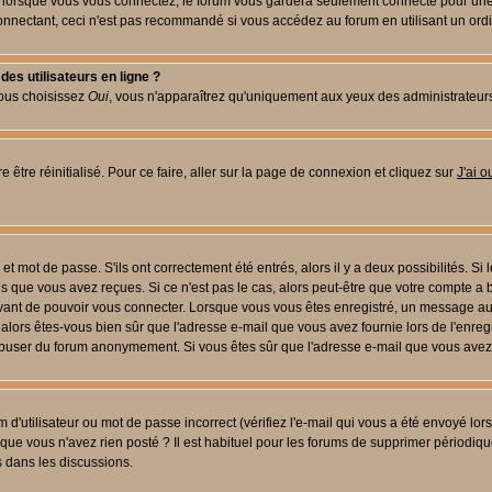
lorsque vous vous connectez, le forum vous gardera seulement connecté pour une pé
nectant, ceci n'est pas recommandé si vous accédez au forum en utilisant un ordinat
es utilisateurs en ligne ?
vous choisissez
Oui
, vous n'apparaîtrez qu'uniquement aux yeux des administrateur
 être réinitialisé. Pour ce faire, aller sur la page de connexion et cliquez sur
J'ai 
t mot de passe. S'ils ont correctement été entrés, alors il y a deux possibilités. Si
s que vous avez reçues. Si ce n'est pas le cas, alors peut-être que votre compte a 
avant de pouvoir vous connecter. Lorsque vous vous êtes enregistré, un message aur
u, alors êtes-vous bien sûr que l'adresse e-mail que vous avez fournie lors de l'enreg
s abuser du forum anonymement. Si vous êtes sûr que l'adresse e-mail que vous avez f
d'utilisateur ou mot de passe incorrect (vérifiez l'e-mail qui vous a été envoyé lo
que vous n'avez rien posté ? Il est habituel pour les forums de supprimer périodique
 dans les discussions.