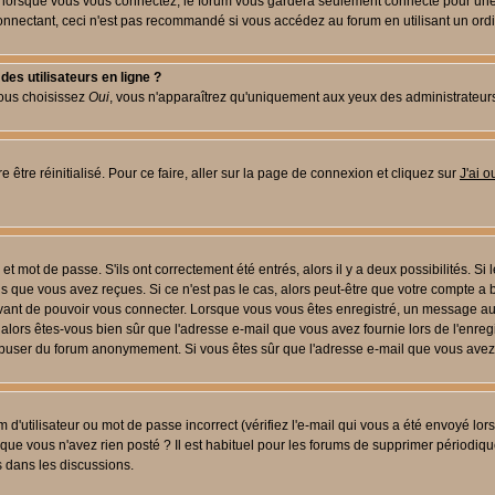
lorsque vous vous connectez, le forum vous gardera seulement connecté pour une pé
nectant, ceci n'est pas recommandé si vous accédez au forum en utilisant un ordinat
es utilisateurs en ligne ?
vous choisissez
Oui
, vous n'apparaîtrez qu'uniquement aux yeux des administrateur
 être réinitialisé. Pour ce faire, aller sur la page de connexion et cliquez sur
J'ai 
t mot de passe. S'ils ont correctement été entrés, alors il y a deux possibilités. Si
s que vous avez reçues. Si ce n'est pas le cas, alors peut-être que votre compte a 
avant de pouvoir vous connecter. Lorsque vous vous êtes enregistré, un message aur
u, alors êtes-vous bien sûr que l'adresse e-mail que vous avez fournie lors de l'enreg
s abuser du forum anonymement. Si vous êtes sûr que l'adresse e-mail que vous avez f
d'utilisateur ou mot de passe incorrect (vérifiez l'e-mail qui vous a été envoyé lo
que vous n'avez rien posté ? Il est habituel pour les forums de supprimer périodique
 dans les discussions.