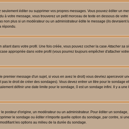
 seulement éditer ou supprimer vos propres messages. Vous pouvez éditer un messa
 à votre message, vous trouverez un petit morceau de texte en dessous de votre me
 pas non plus si un modérateur ou un administrateur édite le message (ils devraient l
 a répondu.
 allant dans votre profil. Une fois créée, vous pouvez cocher la case
Attacher sa s
case appropriée dans votre profil (vous pourrez toujours empêcher d'attacher votre
le premier message d'un sujet, si vous en avez le droit) vous devriez apercevoir un
 pas le droit de créer des sondages). Vous devez entrer un titre pour le sondage e
lement définir une date limite pour le sondage, 0 est un sondage infini. Il y a une l
osteur d'origine, un modérateur ou un administrateur. Pour éditer un sondage, cli
primer le sondage ou éditer n'importe quelle option du sondage, par contre, si un
 modifiant les options au milieu de la durée du sondage.