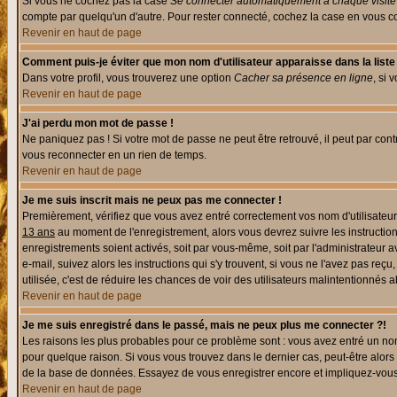
Si vous ne cochez pas la case
Se connecter automatiquement à chaque visite
compte par quelqu'un d'autre. Pour rester connecté, cochez la case en vous con
Revenir en haut de page
Comment puis-je éviter que mon nom d'utilisateur apparaisse dans la liste d
Dans votre profil, vous trouverez une option
Cacher sa présence en ligne
, si 
Revenir en haut de page
J'ai perdu mon mot de passe !
Ne paniquez pas ! Si votre mot de passe ne peut être retrouvé, il peut par contre
vous reconnecter en un rien de temps.
Revenir en haut de page
Je me suis inscrit mais ne peux pas me connecter !
Premièrement, vérifiez que vous avez entré correctement vos nom d'utilisateur e
13 ans
au moment de l'enregistrement, alors vous devrez suivre les instruction
enregistrements soient activés, soit par vous-même, soit par l'administrateur 
e-mail, suivez alors les instructions qui s'y trouvent, si vous ne l'avez pas reç
utilisée, c'est de réduire les chances de voir des utilisateurs malintentionné
Revenir en haut de page
Je me suis enregistré dans le passé, mais ne peux plus me connecter ?!
Les raisons les plus probables pour ce problème sont : vous avez entré un nom 
pour quelque raison. Si vous vous trouvez dans le dernier cas, peut-être alors 
de la base de données. Essayez de vous enregistrer encore et impliquez-vous
Revenir en haut de page