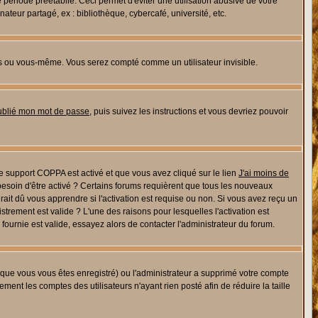
riode préétablie. Ceci permet d'éviter une utilisation abusive de votre
eur partagé, ex : bibliothèque, cybercafé, université, etc.
s ou vous-même. Vous serez compté comme un utilisateur invisible.
oublié mon mot de passe
, puis suivez les instructions et vous devriez pouvoir
 le support COPPA est activé et que vous avez cliqué sur le lien
J'ai moins de
besoin d'être activé ? Certains forums requièrent que tous les nouveaux
ait dû vous apprendre si l'activation est requise ou non. Si vous avez reçu un
istrement est valide ? L'une des raisons pour lesquelles l'activation est
ournie est valide, essayez alors de contacter l'administrateur du forum.
rsque vous vous êtes enregistré) ou l'administrateur a supprimé votre compte
ment les comptes des utilisateurs n'ayant rien posté afin de réduire la taille