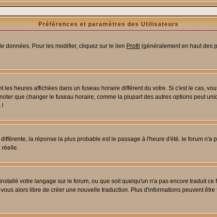
Préférences et paramètres des Utilisateurs
e données. Pour les modifier, cliquez sur le lien
Profil
(généralement en haut des pa
 les heures affichées dans un fuseau horaire différent du votre. Si c'est le cas, vo
 noter que changer le fuseau horaire, comme la plupart des autres options peut uniq
 !
 différente, la réponse la plus probable est le passage à l'heure d'été. le forum n'a
 réelle.
 installé votre langage sur le forum, ou que soit quelqu'un n'a pas encore traduit c
z-vous alors libre de créer une nouvelle traduction. Plus d'informations peuvent être