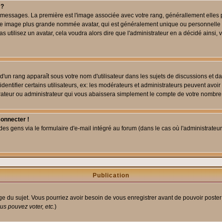
 ?
des messages. La première est l'image associée avec votre rang, générallement elle
 une image plus grande nommée avatar, qui est généralement unique ou personnelle à c
as utilisez un avatar, cela voudra alors dire que l'administrateur en a décidé ains
d'un rang apparaît sous votre nom d'utilisateur dans les sujets de discussions et dans
tifier certains utilisateurs, ex: les modérateurs et administrateurs peuvent avoir u
rateur ou administrateur qui vous abaissera simplement le compte de votre nombre
connecter !
 gens via le formulaire d'e-mail intégré au forum (dans le cas où l'administrateur aur
Publication
age du sujet. Vous pourriez avoir besoin de vous enregistrer avant de pouvoir poster
s pouvez voter, etc.
)