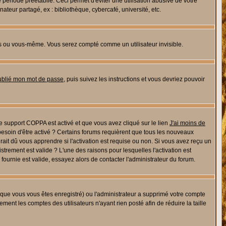
riode préétablie. Ceci permet d'éviter une utilisation abusive de votre
eur partagé, ex : bibliothèque, cybercafé, université, etc.
s ou vous-même. Vous serez compté comme un utilisateur invisible.
oublié mon mot de passe
, puis suivez les instructions et vous devriez pouvoir
 le support COPPA est activé et que vous avez cliqué sur le lien
J'ai moins de
besoin d'être activé ? Certains forums requièrent que tous les nouveaux
ait dû vous apprendre si l'activation est requise ou non. Si vous avez reçu un
istrement est valide ? L'une des raisons pour lesquelles l'activation est
ournie est valide, essayez alors de contacter l'administrateur du forum.
rsque vous vous êtes enregistré) ou l'administrateur a supprimé votre compte
ment les comptes des utilisateurs n'ayant rien posté afin de réduire la taille