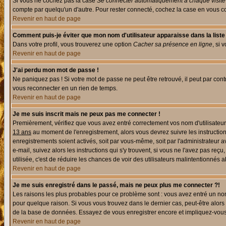
Si vous ne cochez pas la case
Se connecter automatiquement à chaque visite
compte par quelqu'un d'autre. Pour rester connecté, cochez la case en vous con
Revenir en haut de page
Comment puis-je éviter que mon nom d'utilisateur apparaisse dans la liste d
Dans votre profil, vous trouverez une option
Cacher sa présence en ligne
, si 
Revenir en haut de page
J'ai perdu mon mot de passe !
Ne paniquez pas ! Si votre mot de passe ne peut être retrouvé, il peut par contre
vous reconnecter en un rien de temps.
Revenir en haut de page
Je me suis inscrit mais ne peux pas me connecter !
Premièrement, vérifiez que vous avez entré correctement vos nom d'utilisateur e
13 ans
au moment de l'enregistrement, alors vous devrez suivre les instruction
enregistrements soient activés, soit par vous-même, soit par l'administrateur 
e-mail, suivez alors les instructions qui s'y trouvent, si vous ne l'avez pas reç
utilisée, c'est de réduire les chances de voir des utilisateurs malintentionné
Revenir en haut de page
Je me suis enregistré dans le passé, mais ne peux plus me connecter ?!
Les raisons les plus probables pour ce problème sont : vous avez entré un nom 
pour quelque raison. Si vous vous trouvez dans le dernier cas, peut-être alors 
de la base de données. Essayez de vous enregistrer encore et impliquez-vous
Revenir en haut de page