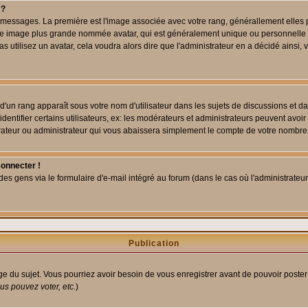
 ?
des messages. La première est l'image associée avec votre rang, générallement elle
 une image plus grande nommée avatar, qui est généralement unique ou personnelle à c
as utilisez un avatar, cela voudra alors dire que l'administrateur en a décidé ains
d'un rang apparaît sous votre nom d'utilisateur dans les sujets de discussions et dans
tifier certains utilisateurs, ex: les modérateurs et administrateurs peuvent avoir u
rateur ou administrateur qui vous abaissera simplement le compte de votre nombre
connecter !
 gens via le formulaire d'e-mail intégré au forum (dans le cas où l'administrateur aur
Publication
age du sujet. Vous pourriez avoir besoin de vous enregistrer avant de pouvoir poster
s pouvez voter, etc.
)