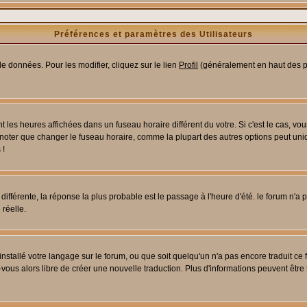
Préférences et paramètres des Utilisateurs
e données. Pour les modifier, cliquez sur le lien
Profil
(généralement en haut des pa
 les heures affichées dans un fuseau horaire différent du votre. Si c'est le cas, vo
 noter que changer le fuseau horaire, comme la plupart des autres options peut uniq
 !
 différente, la réponse la plus probable est le passage à l'heure d'été. le forum n'a
 réelle.
 installé votre langage sur le forum, ou que soit quelqu'un n'a pas encore traduit c
z-vous alors libre de créer une nouvelle traduction. Plus d'informations peuvent être