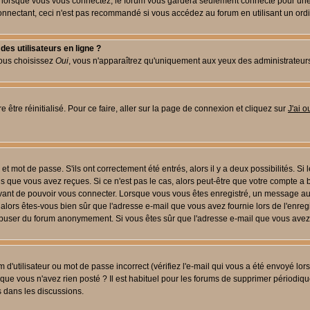
lorsque vous vous connectez, le forum vous gardera seulement connecté pour une pé
nectant, ceci n'est pas recommandé si vous accédez au forum en utilisant un ordinat
es utilisateurs en ligne ?
vous choisissez
Oui
, vous n'apparaîtrez qu'uniquement aux yeux des administrateur
 être réinitialisé. Pour ce faire, aller sur la page de connexion et cliquez sur
J'ai 
t mot de passe. S'ils ont correctement été entrés, alors il y a deux possibilités. Si
s que vous avez reçues. Si ce n'est pas le cas, alors peut-être que votre compte a 
avant de pouvoir vous connecter. Lorsque vous vous êtes enregistré, un message aur
u, alors êtes-vous bien sûr que l'adresse e-mail que vous avez fournie lors de l'enreg
s abuser du forum anonymement. Si vous êtes sûr que l'adresse e-mail que vous avez f
d'utilisateur ou mot de passe incorrect (vérifiez l'e-mail qui vous a été envoyé lo
que vous n'avez rien posté ? Il est habituel pour les forums de supprimer périodique
 dans les discussions.