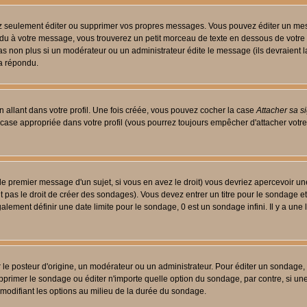
 seulement éditer ou supprimer vos propres messages. Vous pouvez éditer un messa
 à votre message, vous trouverez un petit morceau de texte en dessous de votre me
 pas non plus si un modérateur ou un administrateur édite le message (ils devraient l
 a répondu.
 allant dans votre profil. Une fois créée, vous pouvez cocher la case
Attacher sa s
case appropriée dans votre profil (vous pourrez toujours empêcher d'attacher votre
le premier message d'un sujet, si vous en avez le droit) vous devriez apercevoir un
 pas le droit de créer des sondages). Vous devez entrer un titre pour le sondage e
lement définir une date limite pour le sondage, 0 est un sondage infini. Il y a une l
osteur d'origine, un modérateur ou un administrateur. Pour éditer un sondage, cli
primer le sondage ou éditer n'importe quelle option du sondage, par contre, si un
 modifiant les options au milieu de la durée du sondage.