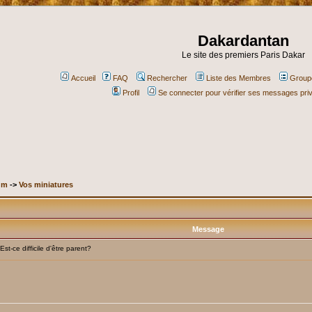
Dakardantan
Le site des premiers Paris Dakar
Accueil
FAQ
Rechercher
Liste des Membres
Groupe
Profil
Se connecter pour vérifier ses messages pri
um
->
Vos miniatures
Message
-ce difficile d'être parent?