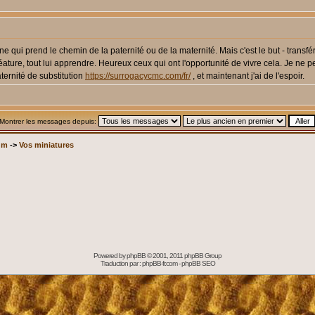
sonne qui prend le chemin de la paternité ou de la maternité. Mais c'est le but - tran
ature, tout lui apprendre. Heureux ceux qui ont l'opportunité de vivre cela. Je ne
ternité de substitution
https://surrogacycmc.com/fr/
, et maintenant j'ai de l'espoir.
Montrer les messages depuis:
um
->
Vos miniatures
Powered by
phpBB
© 2001, 2011 phpBB Group
Traduction par :
phpBB-fr.com
-
phpBB SEO