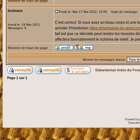
Revenir en haut de page
brobranz
Posté le: Mar 17 Mai 2022, 15:50
Sujet du message:
C'est correct. Si vous avez un beau corps et une b
Inscrit le: 19 Mar 2021
acheter Primobolan
https://pharmacie-du-sport.com
Messages: 8
fait est que ce stéroïde peut rendre les muscles 
affectera favorablement le schéma de relief. Je pe
Revenir en haut de page
Montrer les messages depuis:
Dakardantan Index du For
Page
1
sur
1
Powered by
Traduction