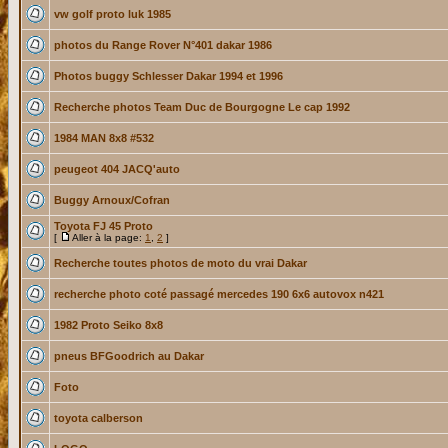
vw golf proto luk 1985
photos du Range Rover N°401 dakar 1986
Photos buggy Schlesser Dakar 1994 et 1996
Recherche photos Team Duc de Bourgogne Le cap 1992
1984 MAN 8x8 #532
peugeot 404 JACQ'auto
Buggy Arnoux/Cofran
Toyota FJ 45 Proto
[
Aller à la page:
1
,
2
]
Recherche toutes photos de moto du vrai Dakar
recherche photo coté passagé mercedes 190 6x6 autovox n421
1982 Proto Seiko 8x8
pneus BFGoodrich au Dakar
Foto
toyota calberson