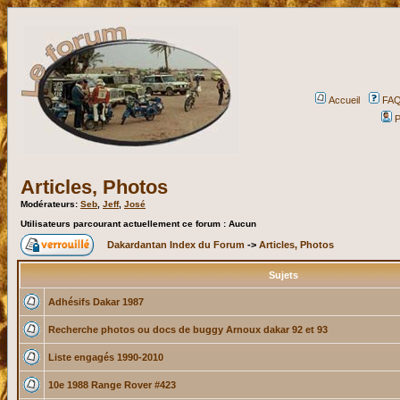
Accueil
FA
P
Articles, Photos
Modérateurs:
Seb
,
Jeff
,
José
Utilisateurs parcourant actuellement ce forum : Aucun
Dakardantan Index du Forum
->
Articles, Photos
Sujets
Adhésifs Dakar 1987
Recherche photos ou docs de buggy Arnoux dakar 92 et 93
Liste engagés 1990-2010
10e 1988 Range Rover #423