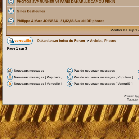
PHOTOS SVP RUNNER V6 PARIS DAKAR /LE CAP OU PEKIN
Gilles Desheulles
Philippe & Marc JOINEAU -81,82,83 Suzuki DR photos
Montrer les sujets
Dakardantan Index du Forum
->
Articles, Photos
Page
1
sur
3
Nouveaux messages
Pas de nouveaux messages
Nouveaux messages [ Populaire ]
Pas de nouveaux messages [ Populaire ]
Nouveaux messages [ Verrouillé ]
Pas de nouveaux messages [ Verrouillé ]
Powered by
Traduction