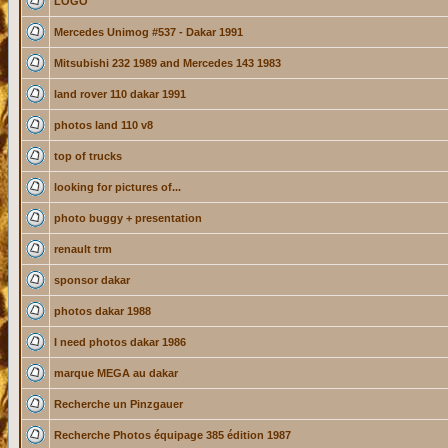
LOGO
Mercedes Unimog #537 - Dakar 1991
Mitsubishi 232 1989 and Mercedes 143 1983
land rover 110 dakar 1991
photos land 110 v8
top of trucks
looking for pictures of...
photo buggy + presentation
renault trm
sponsor dakar
photos dakar 1988
I need photos dakar 1986
marque MEGA au dakar
Recherche un Pinzgauer
Recherche Photos équipage 385 édition 1987