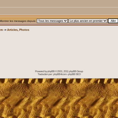
Montrer les messages depuis:
um
->
Articles, Photos
Powered by
phpBB
© 2001, 2011 phpBB Group
Traduction par :
phpBB-fr.com
-
phpBB SEO