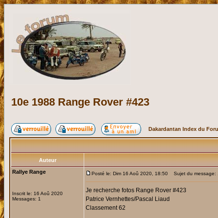
10e 1988 Range Rover #423
Dakardantan Index du For
Auteur
Rallye Range
Posté le: Dim 16 Aoû 2020, 18:50
Sujet du message: 
Je recherche fotos Range Rover #423
Inscrit le: 16 Aoû 2020
Patrice Vernhettes/Pascal Liaud
Messages: 1
Classement 62