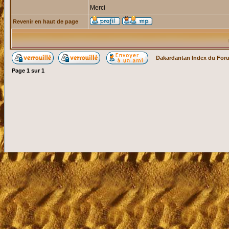
Merci
Revenir en haut de page
Dakardantan Index du For
Page
1
sur
1