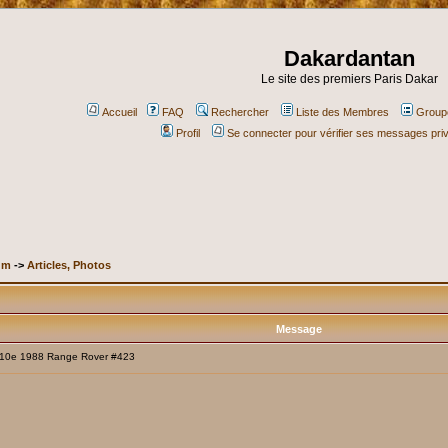
Dakardantan
Le site des premiers Paris Dakar
Accueil
FAQ
Rechercher
Liste des Membres
Groupe
Profil
Se connecter pour vérifier ses messages pri
um
->
Articles, Photos
Message
10e 1988 Range Rover #423